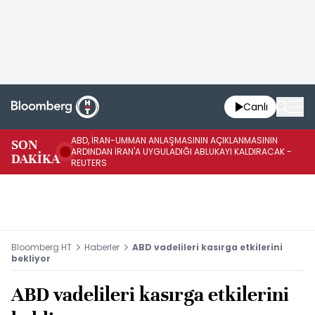
Canlı
ABD, İRAN-UMMAN ANLAŞMASININ AÇIKLANMASININ
AB
SON
ARDINDAN İRAN'A UYGULADIĞI ABLUKAYI KALDIRACAK -
GE
DAKİKA
REUTERS
UY
Bloomberg HT
Haberler
ABD vadelileri kasırga etkilerini
bekliyor
ABD vadelileri kasırga etkilerini