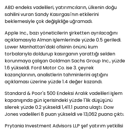
ABD endeks vadelileri, yatırımcıların, ülkenin doğu
sahilini vuran Sandy Kasırgası'nın etkilerini
beklemesiyle çok değişikliğe uğramadı.
Apple Inc., bazı yöneticilerin şirketten ayrılacağını
açıklamasıyla Alman işlemlerinde yüzde 0.5 geriledi.
Lower Manhattan'daki ofisinin önünü kum
torbalarıyla doldurup kasırganın yarattığı selden
korunmaya çalışan Goldman Sachs Group Inc., yüzde
1.6 yükseldi. Ford Motor Co. ise 3. çeyrek
kazançlarının, analistlerin tahminlerini aştığını
açıklaması üzerine yüzde 1.4 değer kazandı.
Standard & Poor's 500 Endeksi Aralık vadelileri işlem
kapanışında gün içerisindeki yüzde 1'lik düşüşünü
silerek yüzde 0.2 yükseldi 1,411.1 puana ulaştı. Dow
Jones vadelileri 8 puan yükseldi ve 13,062 puana çıktı.
Prytania Investment Advisors LLP şef yatırım yetkilisi