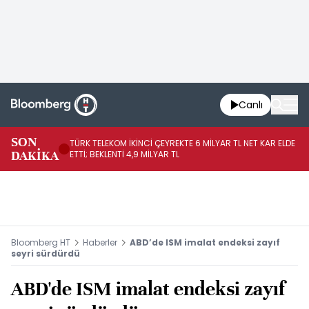
Canlı
SON
TÜRK TELEKOM İKİNCİ ÇEYREKTE 6 MİLYAR TL NET KAR ELDE
AB
DAKİKA
ETTİ; BEKLENTİ 4,9 MİLYAR TL
İR
Bloomberg HT
Haberler
ABD’de ISM imalat endeksi zayıf
seyri sürdürdü
ABD'de ISM imalat endeksi zayıf