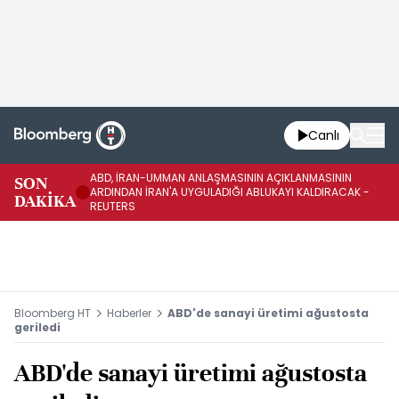
Canlı
ABD, İRAN-UMMAN ANLAŞMASININ AÇIKLANMASININ
AB
SON
ARDINDAN İRAN'A UYGULADIĞI ABLUKAYI KALDIRACAK -
GE
DAKİKA
REUTERS
UY
Bloomberg HT
Haberler
ABD'de sanayi üretimi ağustosta
geriledi
ABD'de sanayi üretimi ağustosta