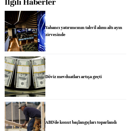
İlgili Haberler
Yabancı yatırımcının tahvil alımı altı ayın
zirvesinde
Döviz mevduatları artışa geçti
ABD'de konut başlangıçları toparlandı