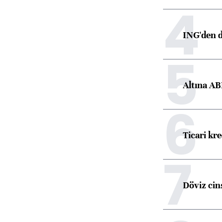
4
ING'den d
5
Altına AB
6
Ticari kr
7
Döviz cins