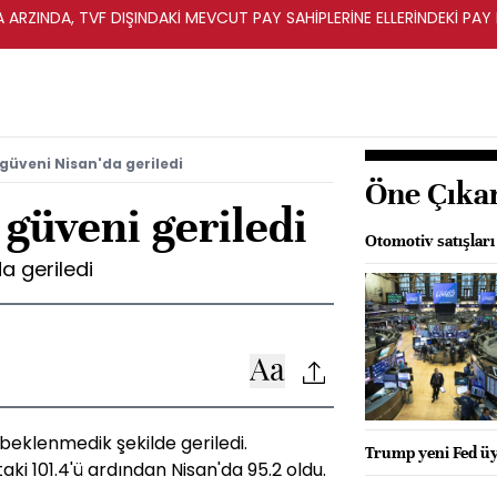
A ARZINDA, TVF DIŞINDAKİ MEVCUT PAY SAHİPLERİNE ELLERİNDEKİ PA
 güveni Nisan'da geriledi
Öne Çıka
 güveni geriledi
Otomotiv satışları
a geriledi
beklenmedik şekilde geriledi.
Trump yeni Fed üy
i 101.4'ü ardından Nisan'da 95.2 oldu.