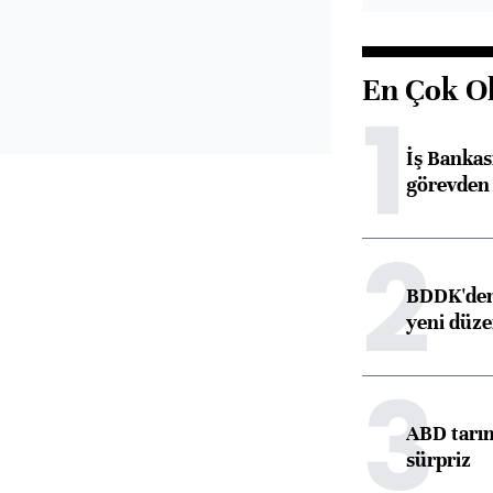
En Çok O
1
İş Banka
görevden 
2
BDDK'den 
yeni düz
3
ABD tarım
sürpriz