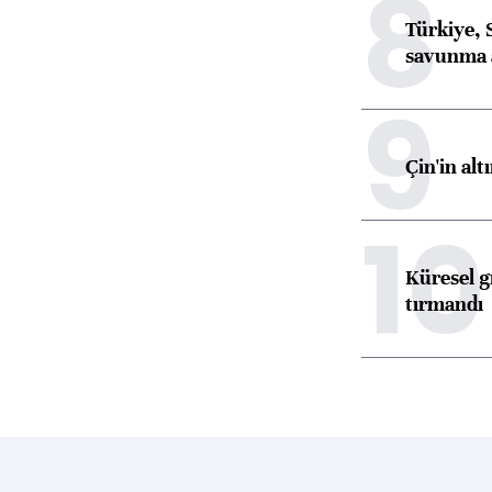
8
Türkiye, 
savunma 
9
Çin'in alt
10
Küresel gı
tırmandı