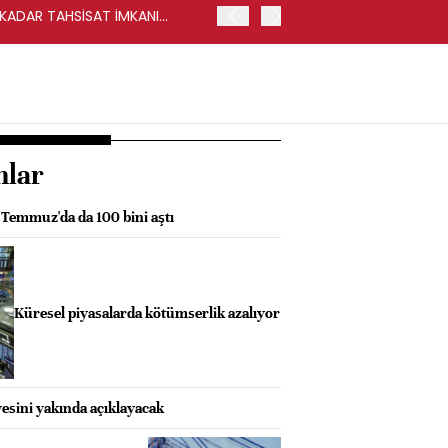
Y KADAR TAHSİSAT İMKANI
HALKBANK, İKİNCİL HALKA
nlar
 Temmuz'da da 100 bini aştı
Küresel piyasalarda kötümserlik azalıyor
esini yakında açıklayacak