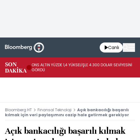
Canlı
SK
SON
ONS ALTIN YÜZDE 1,4 YÜKSELİŞLE 4.300 DOLAR SEVİYESİNİ
GE
DAKİKA
GÖRDÜ
DO
Bloomberg HT
Finansal Teknoloji
Açık bankacılığı başarılı
kılmak için veri paylaşımını cazip hale getirmek gerekiyor
Açık bankacılığı başarılı kılmak