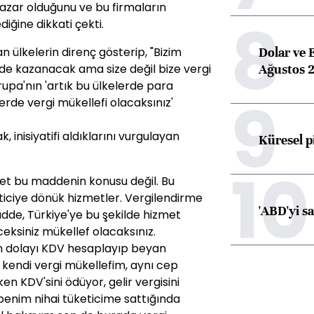
pazar olduğunu ve bu firmaların
8
diğine dikkati çekti.
Dolar ve 
n ülkelerin direnç gösterip, "Bizim
Ağustos 2
izde kazanacak ama size değil bize vergi
upa'nın 'artık bu ülkelerde para
9
erde vergi mükellefi olacaksınız'
 inisiyatifi aldıklarını vurgulayan
Küresel p
10
ret bu maddenin konusu değil. Bu
iciye dönük hizmetler. Vergilendirme
'ABD'yi s
adde, Türkiye'ye bu şekilde hizmet
ceksiniz mükellef olacaksınız.
n dolayı KDV hesaplayıp beyan
e kendi vergi mükellefim, aynı cep
n KDV'sini ödüyor, gelir vergisini
benim nihai tüketicime sattığında