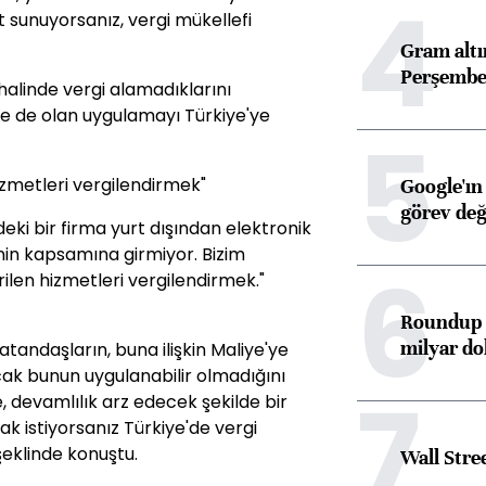
4
t sunuyorsanız, vergi mükellefi
Gram alt
Perşembe 
alinde vergi alamadıklarını
de de olan uygulamayı Türkiye'ye
5
hizmetleri vergilendirmek"
Google'ın
görev değ
deki bir firma yurt dışından elektronik
n kapsamına girmiyor. Bizim
6
rilen hizmetleri vergilendirmek."
Roundup d
milyar dol
andaşların, buna ilişkin Maliye'ye
k bunun uygulanabilir olmadığını
7
, devamlılık arz edecek şekilde bir
ak istiyorsanız Türkiye'de vergi
 şeklinde konuştu.
Wall Stre