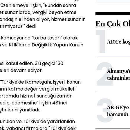
düzenlemeye ilişkin, "Bundan sonra
et sunanlarda, vergiyi beyan etme
andaşın elinden alıyor, hizmet sunanın
En Çok O
1
tirmiyoruz." dedi.
kamuoyunda "torba tasarı" olarak
A101'e ko
un ve KHK'larda Değişiklik Yapan Kanun
2
 kabul edilen, 3'ü geçici 130
leri devam ediyor.
Almanya'd
tahminler
"Türkiye'de ikametgahı, işyeri, kanuni
rın katma değer vergisi mükellefi
3
ik ortamda hizmet sunduğu zaman
dip, ödemesine" ilişkin 48'inci
AR-GE'ye 
tirilerini yanıtladı.
harcandı
unulan ve Türkiye'de yararlanılan
ek, yabancı firmalara "Türkiye'deki