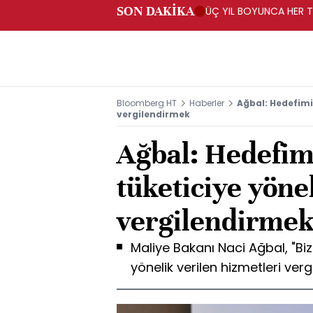
SON DAKİKA
ÜÇ YIL BOYUNCA HER TA
PROGRAMI" KAPSAMIND
Bloomberg HT
Haberler
Ağbal: Hedefimiz
vergilendirmek
Ağbal: Hedefim
tüketiciye yöne
vergilendirme
Maliye Bakanı Naci Ağbal, "Biz
yönelik verilen hizmetleri ver