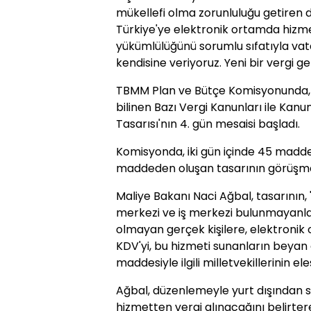
mükellefi olma zorunluluğu getiren 
Türkiye'ye elektronik ortamda hizm
yükümlülüğünü sorumlu sıfatıyla vat
kendisine veriyoruz. Yeni bir vergi ge
TBMM Plan ve Bütçe Komisyonunda, 
bilinen Bazı Vergi Kanunları ile Kan
Tasarısı'nın 4. gün mesaisi başladı.
Komisyonda, iki gün içinde 45 maddesi
maddeden oluşan tasarının görüşme
Maliye Bakanı Naci Ağbal, tasarının, 
merkezi ve iş merkezi bulunmayanla
olmayan gerçek kişilere, elektron
KDV'yi, bu hizmeti sunanların beyan e
maddesiyle ilgili milletvekillerinin eleş
Ağbal, düzenlemeyle yurt dışından s
hizmetten vergi alınacağını belirter