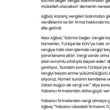
katma değer vergisi bakımından 'ge
mükellefi olacaksın' demenin neresind
Ağbal, kazanç vergileri bakımdan gl
verdiklerini ve bir firma hakkında in
dile getirdi.
Naci Ağbal, "Katma Değer Vergisi Ka
hizmetler, Türkiye'de KDV'ye tabi.
vergiye tabi olan işlemde vergiyi 
yararlanana aittir. Vergi vardır ama 
alan sorumlu sıfatıyla beyan eder' di
çeviriyor, 'bundan sonra Türkiye'ye
vergiyi beyan etme yükümlülüğünü s
alıyoruz, hizmet sunanın kendisine ve
Zaten bugün de vergi var." diye konu
Yabancı firmalardan daha güçlü verg
Yabancı firmalardan vergi almaya çal
Ağbal, "Yabancı ülkedeki firmanın 