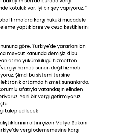
l bakayım sen de burada vergi
e kötülük var. İyi bir şey yapıyoruz. "
obal firmalara karşı hukuki mücadele
celeme yaptıklarını ve ceza kestiklerini
nununa göre, Türkiye'de yararlanılan
 Ama mevcut kanunda demişiz ki bu
beyan etme yükümlülüğü hizmetten
'vergiyi hizmeti sunan değil hizmeti
yoruz. Şimdi bu sistemi tersine
 elektronik ortamda hizmet sunanlarda,
orumlu sıfatıyla vatandaşın elinden
riyoruz. Yeni bir vergi getirmiyoruz.
ştu.
i talep edilecek
ıştıklarının altını çizen Maliye Bakanı
Türkiye'de vergi ödememesine karşı