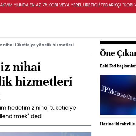
KVİM YILINDA EN AZ 75 KOBİ VEYA YEREL ÜRETİCİ/TEDARİKÇİ "KOBİ 
A DESTEKLENECEK -REKABET KURUMU
 nihai tüketiciye yönelik hizmetleri
Öne Çıka
iz nihai
Eski Fed başkanla
lik hizmetleri
k
im hedefimiz nihai tüketiciye
gilendirmek" dedi
Hazine iki tahvill