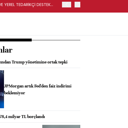
VE YEREL TEDARİKÇİ DESTEK
İŞLEM SONUCUNDA REKABET
İSE CARREFOURSA MAĞAZ
nlar
rından Trump yönetimine ortak tepki
JPMorgan artık Fed'den faiz indirimi
beklemiyor
e 78,4 milyar TL borçlandı