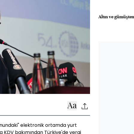
Altın ve gümüşten
anundaki" elektronik ortamda yurt
ra KDV bakımından Türkiye'de vergi