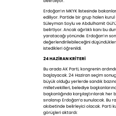
belirtiliyor.
Erdoğan’ın MKYK listesinde bakanl
ediliyor. Partide bir grup halen kuru
Süleyman Soylu ve Abdulhamit Gül’ü
belirtiyor. Ancak ağırlıklı kanı bu d
yaratacağı yönünde. Erdoğan’ın so
değerlendirilebileceğini düşündükleri
istedikleri öğrenildi.
24 HAZİRAN KRİTERİ
Bu arada AK Parti, kongrenin ardında
başlayacak. 24 Haziran seçim sonuçl
büyük olduğu yerlerde sandık bazınd
milletvekilleri, belediye başkanların
başkanlığında karşılaştırılarak her 
sıralanıp Erdoğan’a sunulacak. Bu r
akıbetinde belirleyici olacak. Parti ku
görüşleri aktardı: