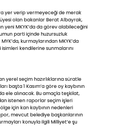
ara yer verip vermeyeceği de merak
l üyesi olan bakanlar Berat Albayrak,
n yeni MKYK’da da görev alabileceğini
urumun parti içinde huzursuzluk
n MYK’da, kurmaylarından MKYK’da
 isimleri kendilerine sunmalarını
n yerel seçim hazırlıklarına süratle
arı başta 1 Kasım’a göre oy kaybının
a ele alınacak. Bu amaçla teşkilat,
dan istenen raporlar seçim işleri
bölge için kan kaybının nedenleri
apor, mevcut belediye başkanlarının
rmayları konuyla ilgili Milliyet’e şu