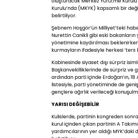
oluşturacak Merkez Yürütme Kurulu
Kurulu’nda (MKYK) kapsamlı bir değ
belirtiliyor.
Şebnem Hoşgör’ün Milliyet’teki haber
Nurettin Canikli gibi eski bakanları
yönetimine kaydırılması beklenirken,
kurmayların ifadesiyle herkesi ‘ters 
Kabinesinde siyaset dışı sürpriz isi
Başkanvekilliklerinde de sürpriz ve ge
ardından parti içinde Erdoğan’ın, 1
listesiyle, parti yönetiminde de geni
gençlere ağırlık verileceği konuşul
YARISI DEĞİŞEBİLİR
Kulislerde, partinin kongreden sonra
kurul içinden çıkan partinin A Takım
yardımcılarının yer aldığı MYK’daki 