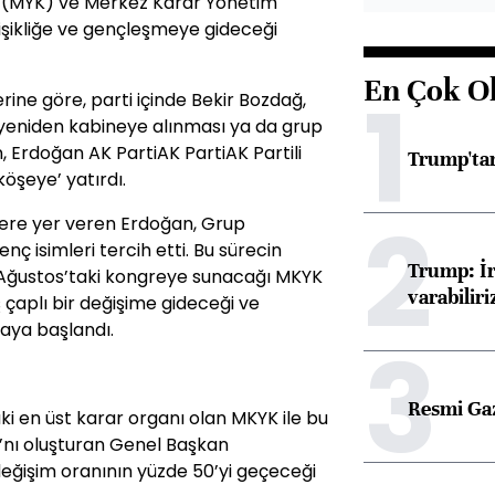
 (MYK) ve Merkez Karar Yönetim
işikliğe ve gençleşmeye gideceği
En Çok O
1
ine göre, parti içinde Bekir Bozdağ,
n yeniden kabineye alınması ya da grup
 Erdoğan AK PartiAK PartiAK Partili
Trump'tan
köşeye’ yatırdı.
2
mlere yer veren Erdoğan, Grup
nç isimleri tercih etti. Bu sürecin
Trump: İr
8 Ağustos’taki kongreye sunacağı MKYK
varabiliri
ş çaplı bir değişime gideceği ve
maya başlandı.
3
Resmi Ga
ki en üst karar organı olan MKYK ile bu
ı’nı oluşturan Genel Başkan
değişim oranının yüzde 50’yi geçeceği