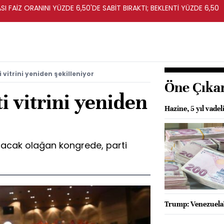
I FAİZ ORANINI YÜZDE 6,50'DE SABİT BIRAKTI; BEKLENTİ YÜZDE 6,50
i vitrini yeniden şekilleniyor
Öne Çıka
i vitrini yeniden
Hazine, 5 yıl vadel
ılacak olağan kongrede, parti
Trump: Venezuela'