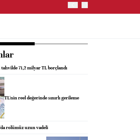
OYAK ÇİMENTO İKİNCİ ÇEY
nlar
i tahvilde 71,2 milyar TL borçlandı
TL'nin reel değerinde sınırlı gerileme
da rolümüz uzun vadeli