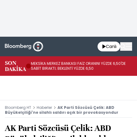
Canlı
SON
MEKSİKA MERKEZ BANKASI FAİZ ORANINI YÜZDE 6,50'DE
OY
DAKİKA
SABİT BIRAKTI; BEKLENTİ YÜZDE 6,50
AÇ
Bloomberg HT
Haberler
AK Parti Sözcüsü Çelik: ABD
Büyükelçiliği'ne silahlı saldırı açık bir provokasyondur
AK Parti Sözcüsü Çelik: ABD