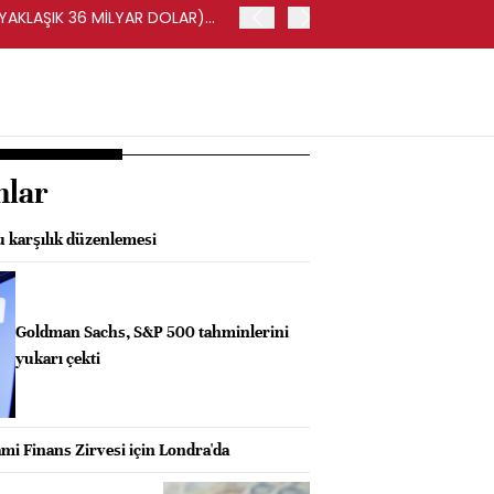
(YAKLAŞIK 36 MİLYAR DOLAR)
BORSA İSTANBUL'DA BIST 
nlar
 karşılık düzenlemesi
Goldman Sachs, S&P 500 tahminlerini
yukarı çekti
mi Finans Zirvesi için Londra'da