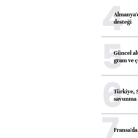
4
Almanya'd
desteği
5
Güncel al
gram ve ç
6
Türkiye, 
savunma 
7
Fransa'da 