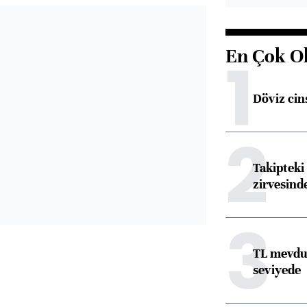
En Çok O
1
Döviz cins
2
Takipteki 
zirvesind
3
TL mevdua
seviyede