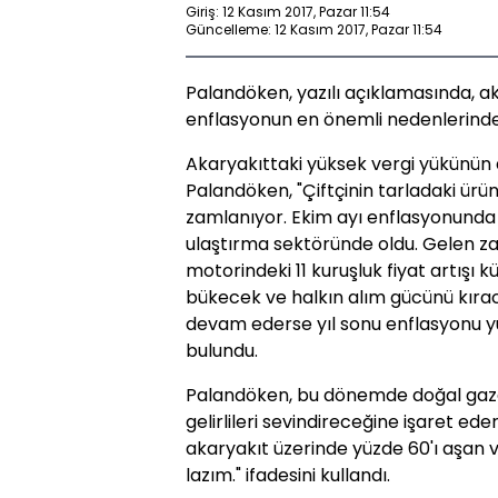
Giriş: 12 Kasım 2017, Pazar 11:54
Güncelleme: 12 Kasım 2017, Pazar 11:54
Palandöken, yazılı açıklamasında, ak
enflasyonun en önemli nedenlerinden 
Akaryakıttaki yüksek vergi yükünün 
Palandöken, "Çiftçinin tarladaki ürü
zamlanıyor. Ekim ayı enflasyonunda e
ulaştırma sektöründe oldu. Gelen z
motorindeki 11 kuruşluk fiyat artışı k
bükecek ve halkın alım gücünü kıraca
devam ederse yıl sonu enflasyonu yü
bulundu.
Palandöken, bu dönemde doğal gaza 
gelirlileri sevindireceğine işaret ed
akaryakıt üzerinde yüzde 60'ı aşan 
lazım." ifadesini kullandı.