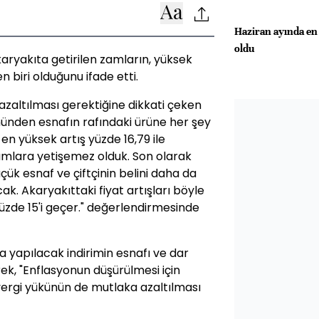
Haziran ayında en 
oldu
aryakıta getirilen zamların, yüksek
biri olduğunu ifade etti.
azaltılması gerektiğine dikkati çeken
nünden esnafın rafındaki ürüne her şey
n yüksek artış yüzde 16,79 ile
amlara yetişemez olduk. Son olarak
üçük esnaf ve çiftçinin belini daha da
k. Akaryakıttaki fiyat artışları böyle
zde 15'i geçer." değerlendirmesinde
yapılacak indirimin esnafı ve dar
erek, "Enflasyonun düşürülmesi için
vergi yükünün de mutlaka azaltılması