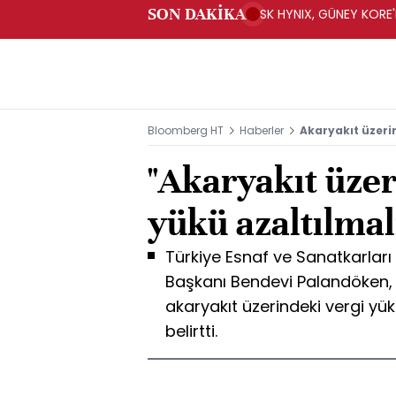
SON DAKİKA
SK HYNIX, GÜNEY KORE'
YATIRIM YAPACAK- BN
Bloomberg HT
Haberler
Akaryakıt üzeri
"Akaryakıt üzer
yükü azaltılmal
Türkiye Esnaf ve Sanatkarlar
Başkanı Bendevi Palandöken, 
akaryakıt üzerindeki vergi yük
belirtti.