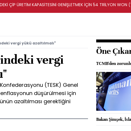
DEKİ ÇİP ÜRETİM KAPASİTESİNİ GENİŞLETMEK İÇİN 54 TRİLYON WON 
ndeki vergi yükü azaltılmalı"
Öne Çıka
indeki vergi
TCMB'den zorunlu
ı"
ı Konfederasyonu (TESK) Genel
enflasyonun düşürülmesi için
ünün azaltılması gerektiğini
Bakan Şimşek, İsla