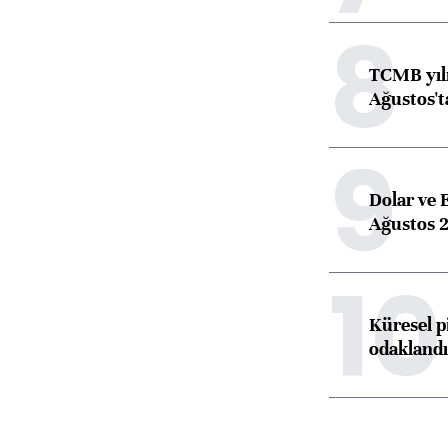
8
TCMB yılı
Ağustos't
9
Dolar ve 
Ağustos 2
10
Küresel p
odaklandı