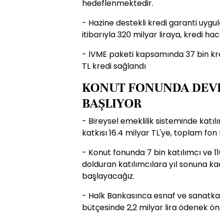
hedeflenmektedir.
- Hazine destekli kredi garanti uyg
itibarıyla 320 milyar liraya, kredi hac
- İVME paketi kapsamında 37 bin kred
TL kredi sağlandı
KONUT FONUNDA DEVL
BAŞLIYOR
- Bireysel emeklilik sisteminde katılı
katkısı 16.4 milyar TL'ye, toplam fon 
- Konut fonunda 7 bin katılımcı ve 11
dolduran katılımcılara yıl sonuna k
başlayacağız.
- Halk Bankasınca esnaf ve sanatkarla
bütçesinde 2,2 milyar lira ödenek ön