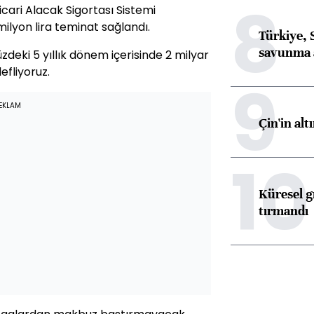
8
icari Alacak Sigortası Sistemi
lyon lira teminat sağlandı.
Türkiye, 
savunma 
deki 5 yıllık dönem içerisinde 2 milyar
efliyoruz.
9
EKLAM
Çin'in alt
10
Küresel gı
tırmandı