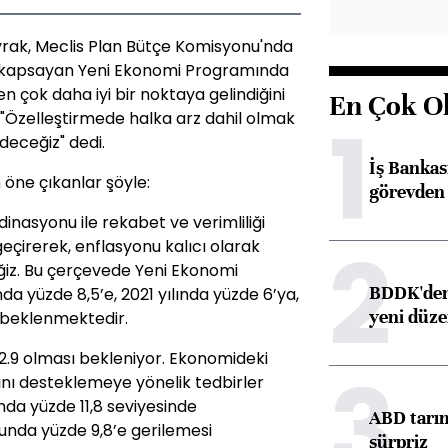
yrak, Meclis Plan Bütçe Komisyonu'nda
 kapsayan Yeni Ekonomi Programında
 çok daha iyi bir noktaya gelindiğini
En Çok O
1
Özelleştirmede halka arz dahil olmak
deceğiz" dedi.
İş Banka
öne çıkanlar şöyle:
görevden 
dinasyonu ile rekabet ve verimliliği
2
geçirerek, enflasyonu kalıcı olarak
eğiz. Bu çerçevede Yeni Ekonomi
BDDK'den 
a yüzde 8,5’e, 2021 yılında yüzde 6’ya,
yeni düz
i beklenmektedir.
e 12.9 olması bekleniyor. Ekonomideki
3
ını desteklemeye yönelik tedbirler
ında yüzde 11,8 seviyesinde
ABD tarım
nda yüzde 9,8’e gerilemesi
sürpriz