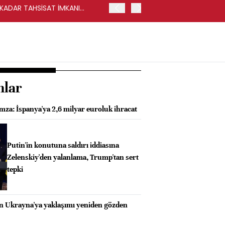
Y KADAR TAHSİSAT İMKANI
HALKBANK, İKİNCİL HALKA
nlar
mza: İspanya'ya 2,6 milyar euroluk ihracat
Putin'in konutuna saldırı iddiasına
Zelenskiy'den yalanlama, Trump'tan sert
tepki
n Ukrayna'ya yaklaşımı yeniden gözden