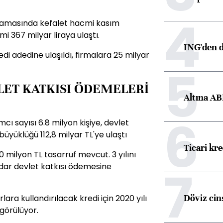
4
ulamasında kefalet hacmi kasım
mi 367 milyar liraya ulaştı.
ING'den d
i adedine ulaşıldı, firmalara 25 milyar
5
ET KATKISI ÖDEMELERİ
Altına AB
6
mcı sayısı 6.8 milyon kişiye, devlet
büyüklüğü 112,8 milyar TL'ye ulaştı
Ticari kr
0 milyon TL tasarruf mevcut. 3 yılını
7
adar devlet katkısı ödemesine
Döviz cins
ra kullandırılacak kredi için 2020 yılı
görülüyor.