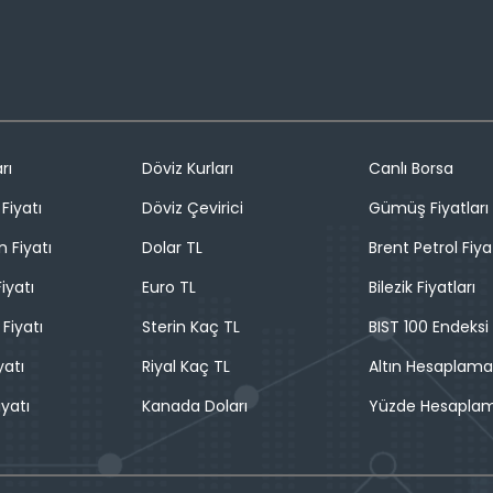
rı
Döviz Kurları
Canlı Borsa
Fiyatı
Döviz Çevirici
Gümüş Fiyatları
n Fiyatı
Dolar TL
Brent Petrol Fiya
iyatı
Euro TL
Bilezik Fiyatları
 Fiyatı
Sterin Kaç TL
BIST 100 Endeksi
yatı
Riyal Kaç TL
Altın Hesaplama
iyatı
Kanada Doları
Yüzde Hesapla