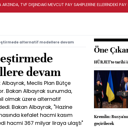
A ARZINDA, TVF DIŞINDAKİ MEVCUT PAY SAHİPLERİNE ELLERİNDEKİ PA
eştirmede alternatif modellere devam
Öne Çıka
leştirmede
HÜRJET'te tarihi i
ellere devam
 Albayrak, Meclis Plan Bütçe
r. Bakan Albayrak sunumda,
il olmak üzere alternatif
edi. Bakan Albayrak, "Hazine
amasında kefalet hacmi kasım
Kremlin: Rusya'nı
redi hacmi 367 milyar liraya ulaştı"
geçirilecek