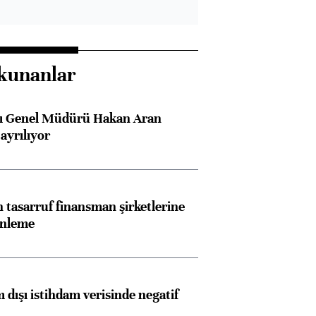
kunanlar
sı Genel Müdürü Hakan Aran
ayrılıyor
tasarruf finansman şirketlerine
enleme
 dışı istihdam verisinde negatif