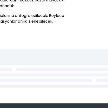
tbaalardan makbuz bastırmayacak.
ğlanacak
malarına entegre edilecek. Böylece
syonlar anlık izlenebilecek.