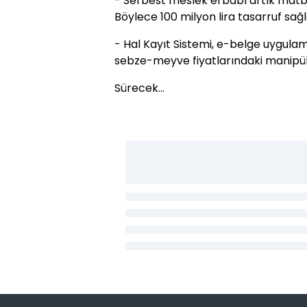
- Serbest meslek erbabı artık ma
Böylece 100 milyon lira tasarruf sa
- Hal Kayıt Sistemi, e-belge uygula
sebze-meyve fiyatlarındaki manipüla
Sürecek...