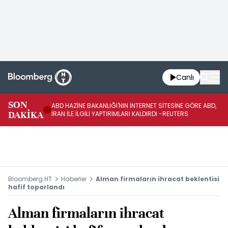
Canlı
SON
ABD HAZİNE BAKANLIĞI'NIN İNTERNET SİTESİNE GÖRE ABD,
KO
DAKİKA
İRAN İLE İLGİLİ YAPTIRIMLARI KALDIRDI -REUTERS
AÇ
Bloomberg HT
Haberler
Alman firmaların ihracat beklentisi
hafif toparlandı
Alman firmaların ihracat