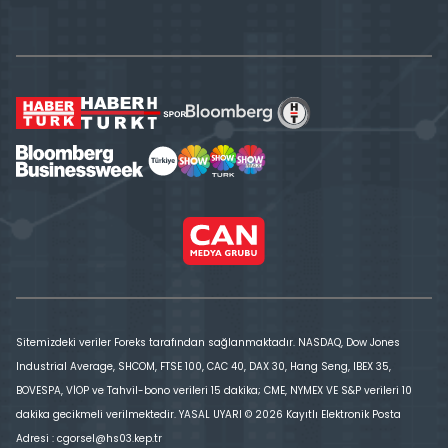
Sitemizdeki veriler Foreks tarafından sağlanmaktadır. NASDAQ, Dow Jones
Industrial Average, SHCOM, FTSE 100, CAC 40, DAX 30, Hang Seng, IBEX 35,
BOVESPA, VİOP ve Tahvil-bono verileri 15 dakika; CME, NYMEX VE S&P verileri 10
dakika gecikmeli verilmektedir. YASAL UYARI © 2026 Kayıtlı Elektronik Posta
Adresi : cgorsel@hs03.kep.tr