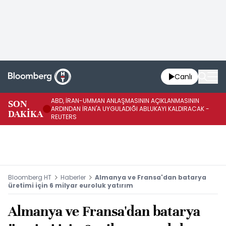
Canlı
ABD, İRAN-UMMAN ANLAŞMASININ AÇIKLANMASININ
AB
SON
ARDINDAN İRAN'A UYGULADIĞI ABLUKAYI KALDIRACAK -
GE
DAKİKA
REUTERS
UY
Bloomberg HT
Haberler
Almanya ve Fransa'dan batarya
üretimi için 6 milyar euroluk yatırım
Almanya ve Fransa'dan batarya