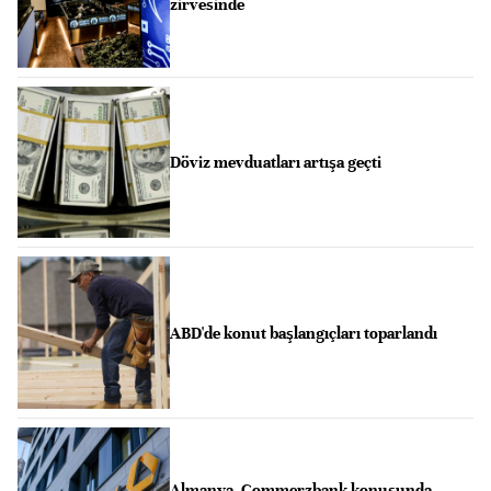
zirvesinde
Döviz mevduatları artışa geçti
ABD'de konut başlangıçları toparlandı
Almanya, Commerzbank konusunda