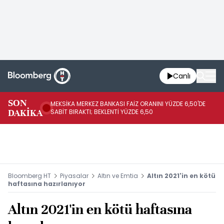
Canlı
SON
MEKSİKA MERKEZ BANKASI FAİZ ORANINI YÜZDE 6,50'DE
OY
DAKİKA
SABİT BIRAKTI; BEKLENTİ YÜZDE 6,50
AÇ
Bloomberg HT
Piyasalar
Altın ve Emtia
Altın 2021'in en kötü
haftasına hazırlanıyor
Altın 2021'in en kötü haftasına