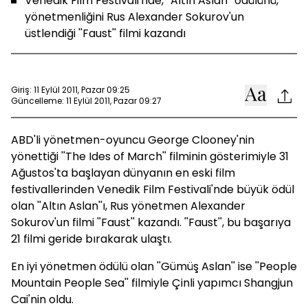
Venedik Film Festivali'nde, ''Altın Aslan'' ödülünü,
yönetmenliğini Rus Alexander Sokurov'un
üstlendiği ''Faust'' filmi kazandı
Giriş: 11 Eylül 2011, Pazar 09:25
Güncelleme: 11 Eylül 2011, Pazar 09:27
ABD'li yönetmen-oyuncu George Clooney'nin
yönettiği ''The Ides of March'' filminin gösterimiyle 31
Ağustos'ta başlayan dünyanın en eski film
festivallerinden Venedik Film Festivali'nde büyük ödül
olan ''Altın Aslan''ı, Rus yönetmen Alexander
Sokurov'un filmi ''
Faust
'' kazandı. ''
Faust
'', bu başarıya
21 filmi geride bırakarak ulaştı.
En iyi yönetmen ödülü olan ''Gümüş Aslan'' ise ''People
Mountain People Sea'' filmiyle Çinli yapımcı Shangjun
Cai'nin oldu.