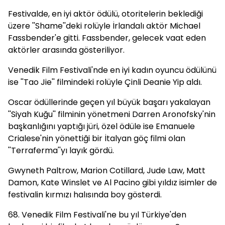
Festivalde, en iyi aktör ödülü, otoritelerin beklediği
üzere ''Shame''deki rolüyle İrlandalı aktör Michael
Fassbender'e gitti. Fassbender, gelecek vaat eden
aktörler arasında gösteriliyor.
Venedik Film Festivali'nde en iyi kadın oyuncu ödülünü
ise ''Tao Jie'' filmindeki rolüyle Çinli Deanie Yip aldı.
Oscar ödüllerinde geçen yıl büyük başarı yakalayan
''Siyah Kuğu'' filminin yönetmeni Darren Aronofsky'nin
başkanlığını yaptığı jüri, özel ödüle ise Emanuele
Crialese'nin yönettiği bir İtalyan göç filmi olan
''Terraferma''yı layık gördü.
Gwyneth Paltrow, Marion Cotillard, Jude Law, Matt
Damon, Kate Winslet ve Al Pacino gibi yıldız isimler de
festivalin kırmızı halısında boy gösterdi.
68. Venedik Film Festivali'ne bu yıl Türkiye'den