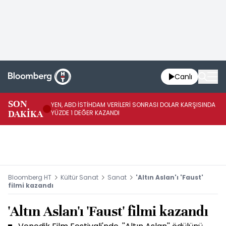
Canlı
SON
YEN, ABD İSTİHDAM VERİLERİ SONRASI DOLAR KARŞISINDA
AB
DAKİKA
YÜZDE 1 DEĞER KAZANDI
YÜ
Bloomberg HT
Kültür Sanat
Sanat
'Altın Aslan'ı 'Faust'
filmi kazandı
'Altın Aslan'ı 'Faust' filmi kazandı