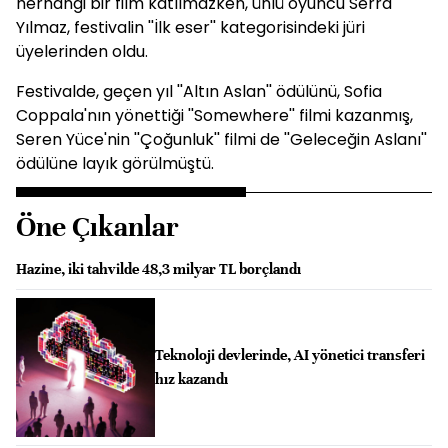
herhangi bir film katılmazken, ünlü oyuncu Serra
Yılmaz, festivalin ''İlk eser'' kategorisindeki jüri
üyelerinden oldu.
Festivalde, geçen yıl ''Altın Aslan'' ödülünü, Sofia
Coppala'nın yönettiği ''Somewhere'' filmi kazanmış,
Seren Yüce'nin ''Çoğunluk'' filmi de ''Geleceğin Aslanı''
ödülüne layık görülmüştü.
Öne Çıkanlar
Hazine, iki tahvilde 48,3 milyar TL borçlandı
Teknoloji devlerinde, AI yönetici transferi
hız kazandı