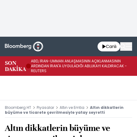
Canlı
ABD, İRAN-UMMAN ANLAŞMASININ AÇIKLANMASININ
AB
SON
ARDINDAN İRAN'A UYGULADIĞI ABLUKAYI KALDIRACAK -
GE
DAKİKA
REUTERS
UY
Bloomberg HT
Piyasalar
Altın ve Emtia
Altın dikkatlerin
büyüme ve ticarete çevrilmesiyle yatay seyretti
Altın dikkatlerin büyüme ve