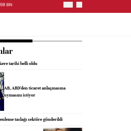
98 BİN
FED BAŞKANI WARSH, PİYA
nlar
ere tarihi belli oldu
AB, ABD'den ticaret anlaşmasına
uymasını istiyor
zenleme taslağı sektöre gönderildi