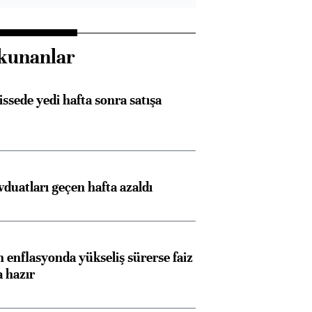
kunanlar
issede yedi hafta sonra satışa
duatları geçen hafta azaldı
Almanya, Commerzbank
Ba
konusunda Unicredit ile
me
görüşmelere hazırlanıyor
 enflasyonda yükseliş sürerse faiz
a hazır
ngıçları