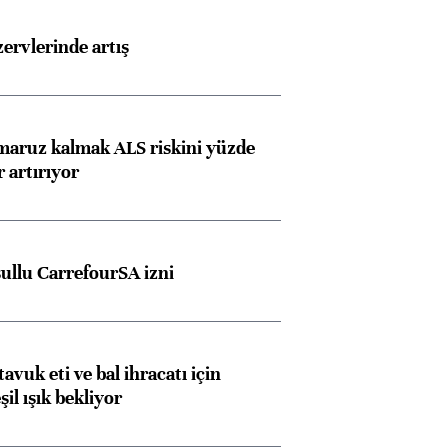
rvlerinde artış
 maruz kalmak ALS riskini yüzde
 artırıyor
şullu CarrefourSA izni
tavuk eti ve bal ihracatı için
il ışık bekliyor