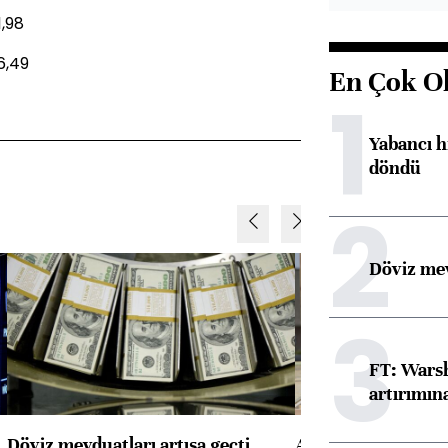
1,98
6,49
En Çok O
1
Yabancı h
döndü
2
Döviz mev
3
FT: Warsh
artırımın
Döviz mevduatları artışa geçti
ABD'de konut başla