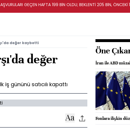
BAŞVURULARI GEÇEN HAFTA 199 BİN OLDU; BEKLENTİ 205 BİN, ÖNCEKİ 1
şı'da değer kaybetti
Öne Çıka
rşı'da değer
İran ile ABD müzak
lk iş gününü satıcılı kapattı
Fonlara ilişkin dü