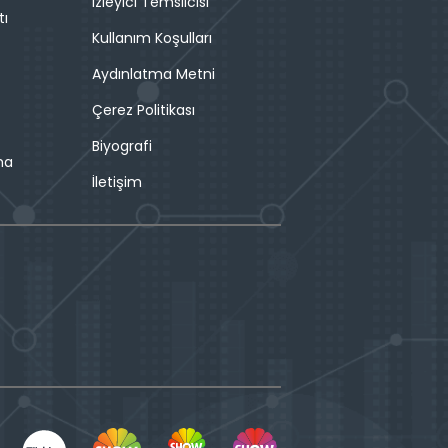
İzleyici Temsilcisi
tı
Kullanım Koşulları
Aydınlatma Metni
Çerez Politikası
Biyografi
ma
İletişim