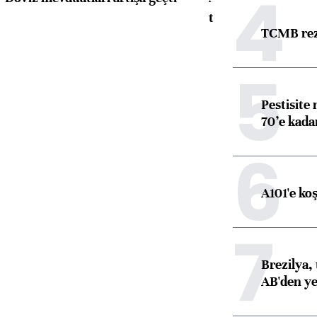
4
toparlandı
TCMB reze
5
Pestisite
70’e kadar
6
A101'e ko
7
Brezilya, 
AB'den yeş