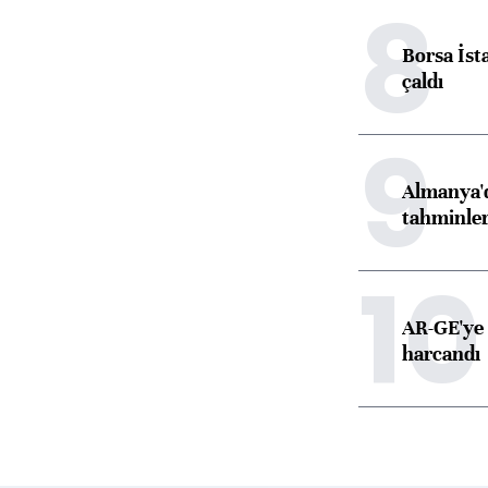
8
Borsa İst
çaldı
9
Almanya'd
tahminler
10
AR-GE'ye 
harcandı