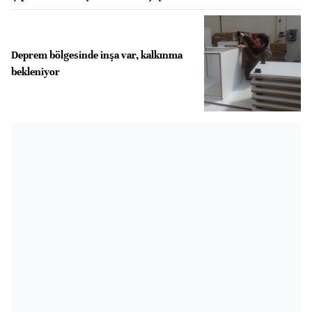
Deprem bölgesinde inşa var, kalkınma
bekleniyor