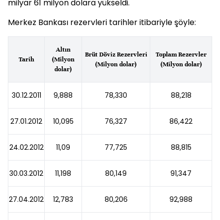
milyar 61 milyon dolara yükseldi.
Merkez Bankası rezervleri tarihler itibariyle şöyle:
Altın
Brüt Döviz Rezervleri
Toplam Rezervler
Tarih
(Milyon
(Milyon dolar)
(Milyon dolar)
dolar)
30.12.2011
9,888
78,330
88,218
27.01.2012
10,095
76,327
86,422
24.02.2012
11,09
77,725
88,815
30.03.2012
11,198
80,149
91,347
27.04.2012
12,783
80,206
92,988