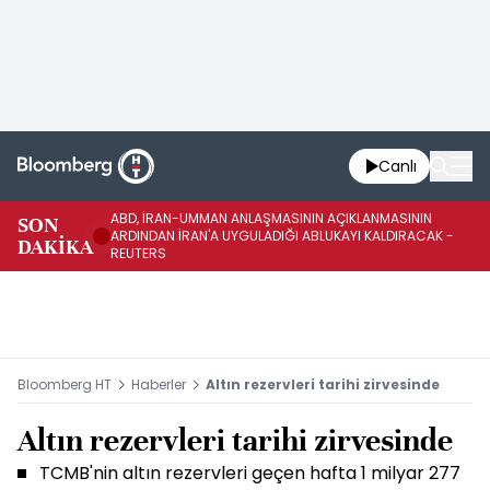
Canlı
ABD, İRAN-UMMAN ANLAŞMASININ AÇIKLANMASININ
AB
SON
ARDINDAN İRAN'A UYGULADIĞI ABLUKAYI KALDIRACAK -
GE
DAKİKA
REUTERS
UY
Bloomberg HT
Haberler
Altın rezervleri tarihi zirvesinde
Altın rezervleri tarihi zirvesinde
TCMB'nin altın rezervleri geçen hafta 1 milyar 277