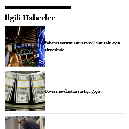
İlgili Haberler
Yabancı yatırımcının tahvil alımı altı ayın
zirvesinde
Döviz mevduatları artışa geçti