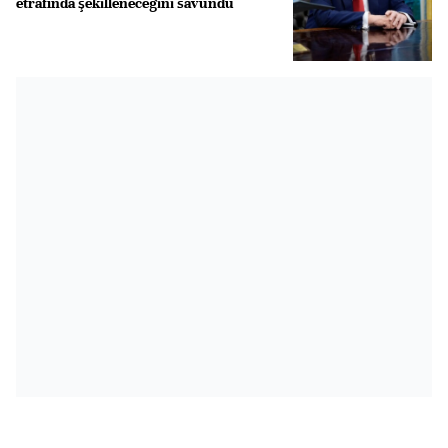
etrafında şekilleneceğini savundu