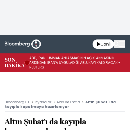
Canlı
ABD, İRAN-UMMAN ANLAŞMASININ AÇIKLANMASININ
AB
SON
ARDINDAN İRAN'A UYGULADIĞI ABLUKAYI KALDIRACAK -
GE
DAKİKA
REUTERS
UY
Bloomberg HT
Piyasalar
Altın ve Emtia
Altın Şubat'ı da
kayıpla kapatmaya hazırlanıyor
Altın Şubat'ı da kayıpla