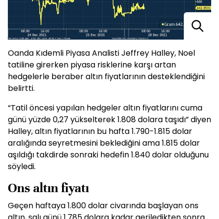
Oanda Kıdemli Piyasa Analisti Jeffrey Halley, Noel
tatiline girerken piyasa risklerine karşı artan
hedgelerle beraber altın fiyatlarının desteklendiğini
belirtti.
“Tatil öncesi yapılan hedgeler altın fiyatlarını cuma
günü yüzde 0,27 yükselterek 1.808 dolara taşıdı” diyen
Halley, altın fiyatlarının bu hafta 1.790-1.815 dolar
aralığında seyretmesini beklediğini ama 1.815 dolar
aşıldığı takdirde sonraki hedefin 1.840 dolar olduğunu
söyledi.
Ons altın fiyatı
Geçen haftaya 1.800 dolar civarında başlayan ons
altın, salı günü 1.785 dolara kadar geriledikten sonra