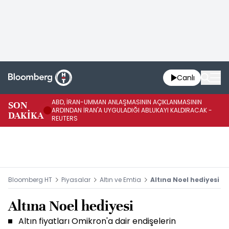
Canlı
ABD, İRAN-UMMAN ANLAŞMASININ AÇIKLANMASININ
AB
SON
ARDINDAN İRAN'A UYGULADIĞI ABLUKAYI KALDIRACAK -
GE
DAKİKA
REUTERS
UY
Bloomberg HT
Piyasalar
Altın ve Emtia
Altına Noel hediyesi
Altına Noel hediyesi
Altın fiyatları Omikron'a dair endişelerin