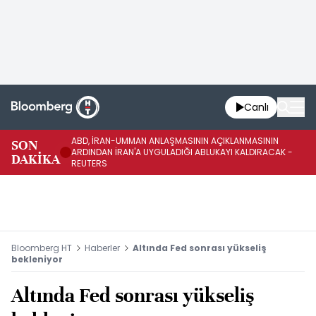
Canlı
ABD, İRAN-UMMAN ANLAŞMASININ AÇIKLANMASININ
AB
SON
ARDINDAN İRAN'A UYGULADIĞI ABLUKAYI KALDIRACAK -
GE
DAKİKA
REUTERS
UY
Bloomberg HT
Haberler
Altında Fed sonrası yükseliş
bekleniyor
Altında Fed sonrası yükseliş