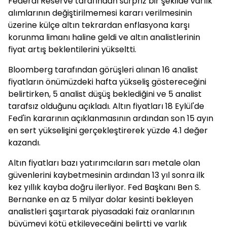
Federal Reserve tarafından sürpriz bir şekilde varlık
alımlarının değiştirilmemesi kararı verilmesinin
üzerine külçe altın tekrardan enflasyona karşı
korunma limanı haline geldi ve altın analistlerinin
fiyat artış beklentilerini yükseltti.
Bloomberg tarafından görüşleri alınan 16 analist
fiyatların önümüzdeki hafta yükseliş göstereceğini
belirtirken, 5 analist düşüş beklediğini ve 5 analist
tarafsız olduğunu açıkladı. Altın fiyatları 18 Eylül'de
Fed'in kararının açıklanmasının ardından son 15 ayın
en sert yükselişini gerçekleştirerek yüzde 4.1 değer
kazandı.
Altın fiyatları bazı yatırımcıların sarı metale olan
güvenlerini kaybetmesinin ardından 13 yıl sonra ilk
kez yıllık kayba doğru ilerliyor. Fed Başkanı Ben S.
Bernanke en az 5 milyar dolar kesinti bekleyen
analistleri şaşırtarak piyasadaki faiz oranlarının
büyümeyi kötü etkileyeceğini belirtti ve varlık