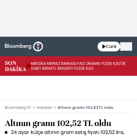
Canlı
SON
MEKSİKA MERKEZ BANKASI FAİZ ORANINI YÜZDE 6,50'DE
OY
DAKİKA
SABİT BIRAKTI; BEKLENTİ YÜZDE 6,50
AÇ
Bloomberg HT
Haberler
Altının gramı 102,52TL oldu
Altının gramı 102,52 TL oldu
24 ayar külçe altının gram satış fiyatı 102,52 lira,