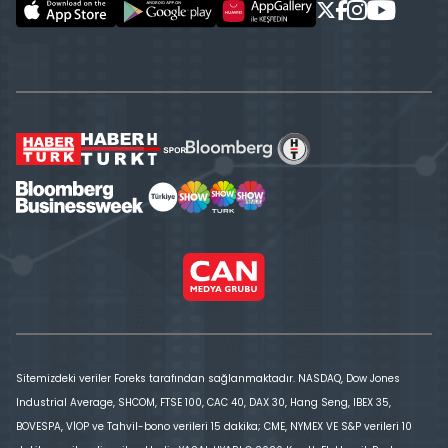
Sitemizdeki veriler Foreks tarafından sağlanmaktadır. NASDAQ, Dow Jones
Industrial Average, SHCOM, FTSE 100, CAC 40, DAX 30, Hang Seng, IBEX 35,
BOVESPA, VİOP ve Tahvil-bono verileri 15 dakika; CME, NYMEX VE S&P verileri 10