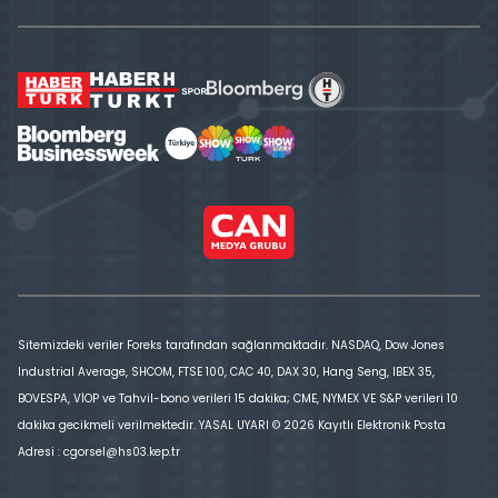
Sitemizdeki veriler Foreks tarafından sağlanmaktadır. NASDAQ, Dow Jones
Industrial Average, SHCOM, FTSE 100, CAC 40, DAX 30, Hang Seng, IBEX 35,
BOVESPA, VİOP ve Tahvil-bono verileri 15 dakika; CME, NYMEX VE S&P verileri 10
dakika gecikmeli verilmektedir. YASAL UYARI © 2026 Kayıtlı Elektronik Posta
Adresi : cgorsel@hs03.kep.tr