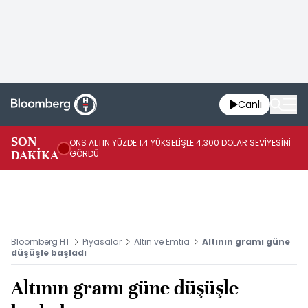
Canlı
SK
SON
ONS ALTIN YÜZDE 1,4 YÜKSELİŞLE 4.300 DOLAR SEVİYESİNİ
GE
DAKİKA
GÖRDÜ
DO
Bloomberg HT
Piyasalar
Altın ve Emtia
Altının gramı güne
düşüşle başladı
Altının gramı güne düşüşle