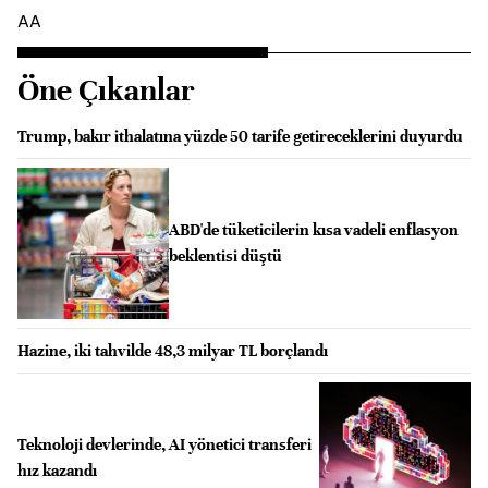
AA
Öne Çıkanlar
Trump, bakır ithalatına yüzde 50 tarife getireceklerini duyurdu
ABD'de tüketicilerin kısa vadeli enflasyon
beklentisi düştü
Hazine, iki tahvilde 48,3 milyar TL borçlandı
Teknoloji devlerinde, AI yönetici transferi
hız kazandı