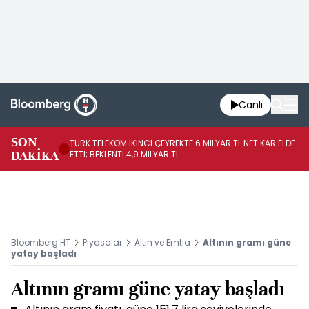
Canlı
SON
TÜRK TELEKOM İKİNCİ ÇEYREKTE 6 MİLYAR TL NET KAR ELDE
AB
DAKİKA
ETTİ; BEKLENTİ 4,9 MİLYAR TL
İR
Bloomberg HT
Piyasalar
Altın ve Emtia
Altının gramı güne
yatay başladı
Altının gramı güne yatay başladı