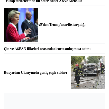
Trump tarifelerinde bu sefer hedef AB ve Meksika
AB'den Trump'a tarife karşılığı
Çin ve ASEAN ülkeleri arasında ticaret anlaşması adımı
Rusya'dan Ukrayna'da geniş çaplı saldırı