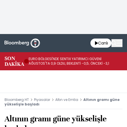
Canlı
SON
EURO BÖLGESİ'NDE SENTIX YATIRIMCI GÜVENİ
İR
DAKİKA
AĞUSTOS'TA 0,9 OLDU, BEKLENTİ -0,5; ÖNCEKİ -3,1
DE
Bloomberg HT
Piyasalar
Altın ve Emtia
Altının gramı güne
yükselişle başladı
Altının gramı güne yükselişle