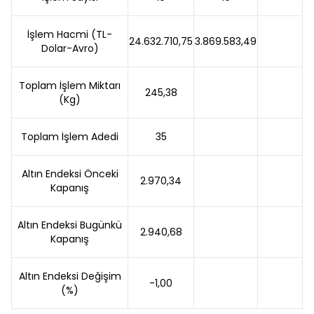
İşlem Hacmi (TL-
24.632.710,75
3.869.583,49
Dolar-Avro)
Toplam İşlem Miktarı
245,38
(Kg)
Toplam İşlem Adedi
35
Altın Endeksi Önceki
2.970,34
Kapanış
Altın Endeksi Bugünkü
2.940,68
Kapanış
Altın Endeksi Değişim
-1,00
(%)