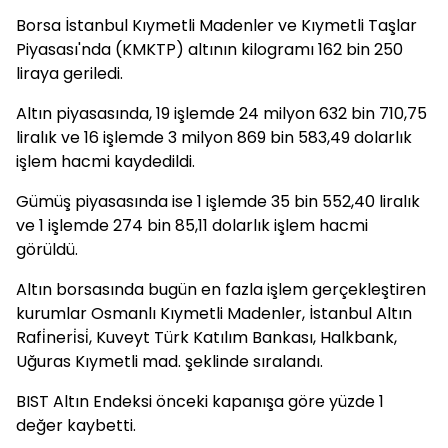
Borsa İstanbul Kıymetli Madenler ve Kıymetli Taşlar
Piyasası'nda (KMKTP) altının kilogramı 162 bin 250
liraya geriledi.
Altın piyasasında, 19 işlemde 24 milyon 632 bin 710,75
liralık ve 16 işlemde 3 milyon 869 bin 583,49 dolarlık
işlem hacmi kaydedildi.
Gümüş piyasasında ise 1 işlemde 35 bin 552,40 liralık
ve 1 işlemde 274 bin 85,11 dolarlık işlem hacmi
görüldü.
Altın borsasında bugün en fazla işlem gerçekleştiren
kurumlar Osmanlı Kıymetli Madenler, İstanbul Altın
Rafi̇neri̇si̇, Kuveyt Türk Katılım Bankası, Halkbank,
Uğuras Kıymetli mad. şeklinde sıralandı.
BIST Altın Endeksi önceki kapanışa göre yüzde 1
değer kaybetti.