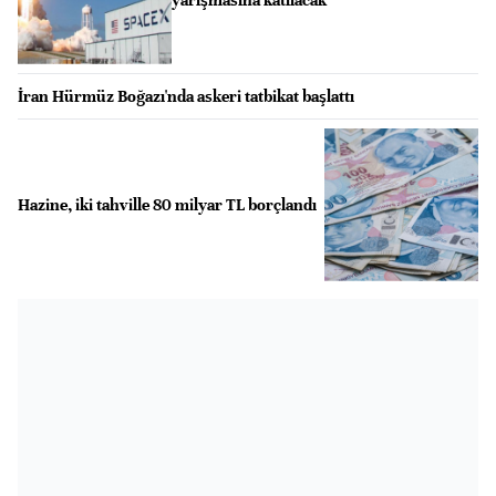
yarışmasına katılacak
İran Hürmüz Boğazı'nda askeri tatbikat başlattı
Hazine, iki tahville 80 milyar TL borçlandı