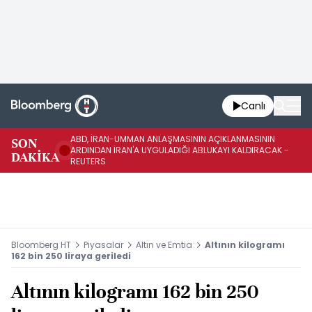
Canlı
ABD, İRAN-UMMAN ANLAŞMASININ AÇIKLANMASININ
AB
SON
ARDINDAN İRAN'A UYGULADIĞI ABLUKAYI KALDIRACAK -
GE
DAKİKA
REUTERS
UY
Bloomberg HT
Piyasalar
Altın ve Emtia
Altının kilogramı
162 bin 250 liraya geriledi
Altının kilogramı 162 bin 250