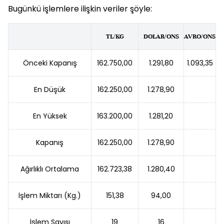
Bugünkü işlemlere ilişkin veriler şöyle:
TL/KG
DOLAR/ONS
AVRO/ONS
Önceki Kapanış
162.750,00
1.291,80
1.093,35
En Düşük
162.250,00
1.278,90
En Yüksek
163.200,00
1.281,20
Kapanış
162.250,00
1.278,90
Ağırlıklı Ortalama
162.723,38
1.280,40
İşlem Miktarı (Kg.)
151,38
94,00
İşlem Sayısı
19
16