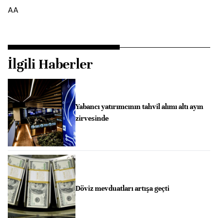
AA
İlgili Haberler
Yabancı yatırımcının tahvil alımı altı ayın
zirvesinde
Döviz mevduatları artışa geçti