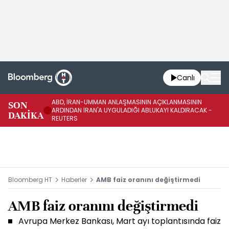
Canlı
ABD, İRAN-UMMAN ANLAŞMASININ AÇIKLANMASININ
AB
SON
ARDINDAN İRAN'A UYGULADIĞI ABLUKAYI KALDIRACAK -
GE
DAKİKA
REUTERS
UY
Bloomberg HT
Haberler
AMB faiz oranını değiştirmedi
AMB faiz oranını değiştirmedi
Avrupa Merkez Bankası, Mart ayı toplantısında faiz