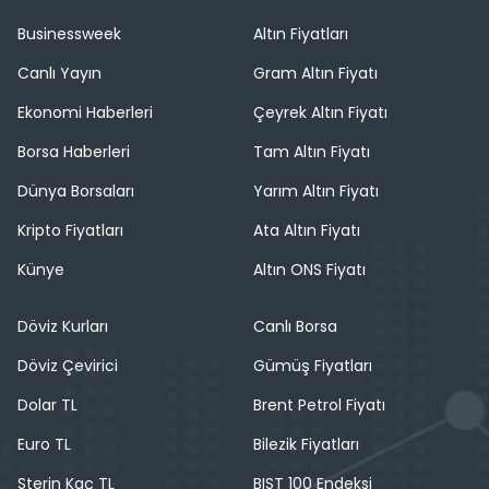
Businessweek
Altın Fiyatları
Canlı Yayın
Gram Altın Fiyatı
Ekonomi Haberleri
Çeyrek Altın Fiyatı
Borsa Haberleri
Tam Altın Fiyatı
Dünya Borsaları
Yarım Altın Fiyatı
Kripto Fiyatları
Ata Altın Fiyatı
Künye
Altın ONS Fiyatı
Döviz Kurları
Canlı Borsa
Döviz Çevirici
Gümüş Fiyatları
Dolar TL
Brent Petrol Fiyatı
Euro TL
Bilezik Fiyatları
Sterin Kaç TL
BIST 100 Endeksi