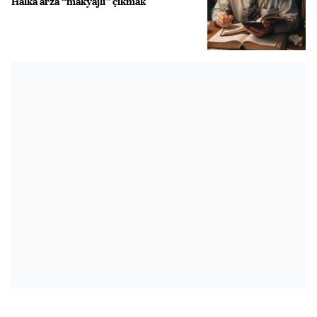
Halka arza “makyajlı” çıkmak