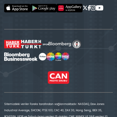
Sitemizdeki veriler Foreks tarafından sağlanmaktadır. NASDAQ, Dow Jones
Industrial Average, SHCOM, FTSE 100, CAC 40, DAX 30, Hang Seng, IBEX 35,
BOVESPA, VİOP ve Tahvil-bono verileri 15 dakika; CME, NYMEX VE S&P verileri 10