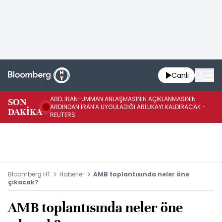
Canlı
ABD, İRAN-UMMAN ANLAŞMASININ AÇIKLANMASININ
AB
SON
ARDINDAN İRAN'A UYGULADIĞI ABLUKAYI KALDIRACAK -
GE
DAKİKA
REUTERS
UY
Bloomberg HT
Haberler
AMB toplantısında neler öne
çıkacak?
AMB toplantısında neler öne