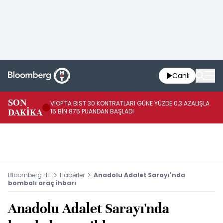
Canlı
SON
VİOP'TA BIST 30 KONTRATLARI GÜNE YÜZDE 0,3 AZALIŞLA
AL
DAKİKA
15 BİN 875 PUANDAN BAŞLADI
AZ
Bloomberg HT
Haberler
Anadolu Adalet Sarayı'nda
bombalı araç ihbarı
Anadolu Adalet Sarayı'nda