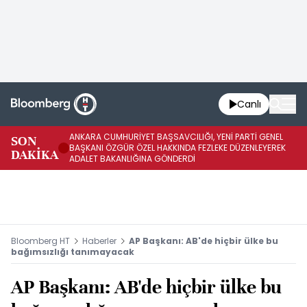
Canlı
ANKARA CUMHURİYET BAŞSAVCILIĞI, YENİ PARTİ GENEL
SON
YE
BAŞKANI ÖZGÜR ÖZEL HAKKINDA FEZLEKE DÜZENLEYEREK
DAKİKA
HA
ADALET BAKANLIĞINA GÖNDERDİ
Bloomberg HT
Haberler
AP Başkanı: AB'de hiçbir ülke bu
bağımsızlığı tanımayacak
AP Başkanı: AB'de hiçbir ülke bu