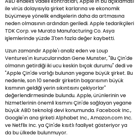
ABD endeks vadeli kontratları, Apple'ın bu açıklaması
ile virüs dolayısıyla şirket karlarına ve ekonomik
büyümeye yönelik endişelerin daha da artmasına
neden olmasının ardından geriledi. Apple tedarikçileri
TDK Corp. ve Murata Manufacturing Co. Asya
işlemlerinde yüzde 3'ten fazla değer kaybetti.
Uzun zamandır Apple'ı analiz eden ve Loup
Ventures'ın kurucularından Gene Munster, "Bu Çin'de
olmanın getirdiği iki ucu keskin bıçak durumu" dedi ve
"Apple Çin'de varlığı bulunan yegane büyük şirket. Bu
nedenle, son 10 senedir şirketin başarısının büyük
kısmının geldiği yerin sıkıntısını çekiyorlar"
değerlendirmesinde bulundu. Apple, ürünlerinin ve
hizmetlerinin önemli kısmını Çin'de sağlayan yegane
büyük ABD teknoloji devi konumunda. Facebook Inc.,
Google'ın ana şirketi Alphabet Inc., Amazon.com Inc.
ve Netflix Inc. ya Çin'de kısıtlı faaliyet gösteriyor ya
da bu ülkede bulunmuyor.