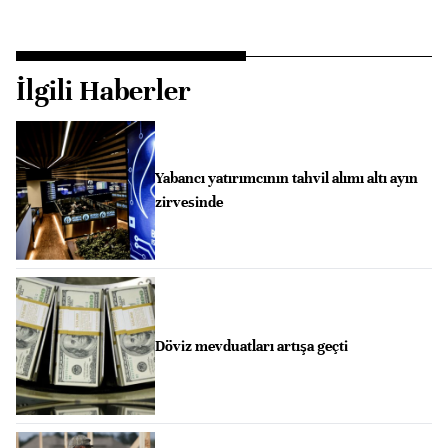
İlgili Haberler
Yabancı yatırımcının tahvil alımı altı ayın
zirvesinde
Döviz mevduatları artışa geçti