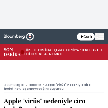
Canlı
SON
TÜRK TELEKOM İKİNCİ ÇEYREKTE 6 MİLYAR TL NET KAR ELDE
AB
DAKİKA
ETTİ; BEKLENTİ 4,9 MİLYAR TL
İR
Bloomberg HT
Haberler
Apple "virüs" nedeniyle ciro
hedefine ulaşamayacağını duyurdu
Apple "virüs" nedeniyle ciro