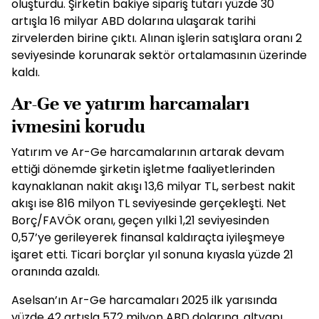
oluşturdu. Şirketin bakiye sipariş tutarı yüzde 30
artışla 16 milyar ABD dolarına ulaşarak tarihi
zirvelerden birine çıktı. Alınan işlerin satışlara oranı 2
seviyesinde korunarak sektör ortalamasının üzerinde
kaldı.
Ar-Ge ve yatırım harcamaları
ivmesini korudu
Yatırım ve Ar-Ge harcamalarının artarak devam
ettiği dönemde şirketin işletme faaliyetlerinden
kaynaklanan nakit akışı 13,6 milyar TL, serbest nakit
akışı ise 816 milyon TL seviyesinde gerçekleşti. Net
Borç/FAVÖK oranı, geçen yılki 1,21 seviyesinden
0,57’ye gerileyerek finansal kaldıraçta iyileşmeye
işaret etti. Ticari borçlar yıl sonuna kıyasla yüzde 21
oranında azaldı.
Aselsan’ın Ar-Ge harcamaları 2025 ilk yarısında
yüzde 42 artışla 572 milyon ABD dolarına, altyapı