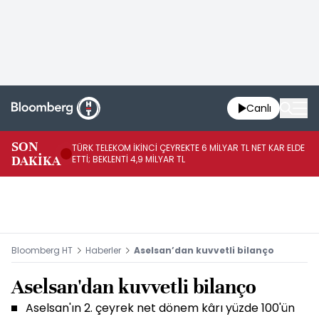
Canlı
SON
TÜRK TELEKOM İKİNCİ ÇEYREKTE 6 MİLYAR TL NET KAR ELDE
AB
DAKİKA
ETTİ; BEKLENTİ 4,9 MİLYAR TL
İR
Bloomberg HT
Haberler
Aselsan’dan kuvvetli bilanço
Aselsan'dan kuvvetli bilanço
Aselsan'ın 2. çeyrek net dönem kârı yüzde 100'ün