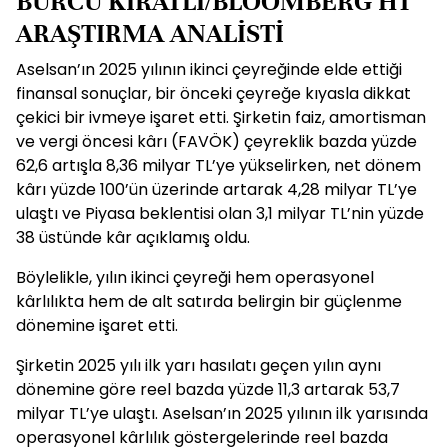
BURCU KIRATLI/BLOOMBERG HT
ARAŞTIRMA ANALİSTİ
Aselsan’ın 2025 yılının ikinci çeyreğinde elde ettiği
finansal sonuçlar, bir önceki çeyreğe kıyasla dikkat
çekici bir ivmeye işaret etti. Şirketin faiz, amortisman
ve vergi öncesi kârı (FAVÖK) çeyreklik bazda yüzde
62,6 artışla 8,36 milyar TL’ye yükselirken, net dönem
kârı yüzde 100’ün üzerinde artarak 4,28 milyar TL’ye
ulaştı ve Piyasa beklentisi olan 3,1 milyar TL’nin yüzde
38 üstünde kâr açıklamış oldu.
Böylelikle, yılın ikinci çeyreği hem operasyonel
kârlılıkta hem de alt satırda belirgin bir güçlenme
dönemine işaret etti.
Şirketin 2025 yılı ilk yarı hasılatı geçen yılın aynı
dönemine göre reel bazda yüzde 11,3 artarak 53,7
milyar TL’ye ulaştı. Aselsan’ın 2025 yılının ilk yarısında
operasyonel kârlılık göstergelerinde reel bazda