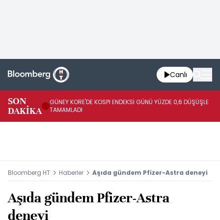
Canlı
JA
SON
GÜNEY KORE'DE KOSPI ENDEKSİ GÜNÜ YÜZDE 0,6 DÜŞÜŞLE
YÜ
DAKİKA
TAMAMLADI
TA
Bloomberg HT
Haberler
Aşıda gündem Pfizer-Astra deneyi
Aşıda gündem Pfizer-Astra
deneyi