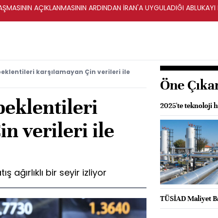
ŞMASININ AÇIKLANMASININ ARDINDAN İRAN'A UYGULADIĞI ABLUKAYI
eklentileri karşılamayan Çin verileri ile
Öne Çıka
beklentileri
2025'te teknoloji 
n verileri ile
ş ağırlıklı bir seyir izliyor
TÜSİAD Maliyet Ba