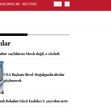
 KALDIRACAK -REUTERS
ABD DIŞİŞLERİ BAKANLIĞI
UYGULANACAK
nlar
haber sayfalarını Musk değil, o süsledi
UEA Başkanı Birol: Doğalgazda alıcılar
güçlenecek
zlı Rekabet Gücü Endeksi 3. çeyrekte arttı