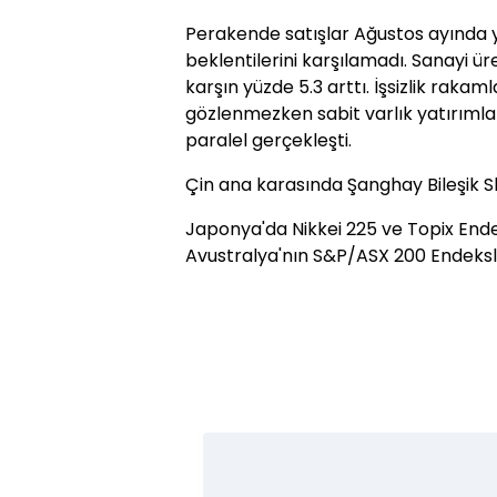
Perakende satışlar Ağustos ayında y
beklentilerini karşılamadı. Sanayi üre
karşın yüzde 5.3 arttı. İşsizlik raka
gözlenmezken sabit varlık yatırımları
paralel gerçekleşti.
Çin ana karasında Şanghay Bileşik Sh
Japonya'da Nikkei 225 ve Topix Endek
Avustralya'nın S&P/ASX 200 Endeksle