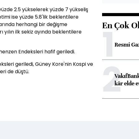
üzde 2.5 yükselerek yüzde 7 yükseliş
timi ise yüzde 5.8'lik beklentilere
En Çok O
mlarında herhangi bir değişme
1
 yılın ilk sekiz ayında beklentilere
Resmi Ga
enzen Endeksleri hafif geriledi.
2
sleri geriledi, Güney Kore'nin Kospi ve
ri de düştü.
VakıfBank
kâr elde e