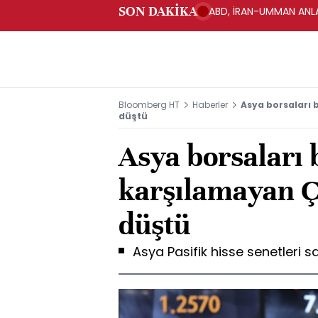
SON DAKİKA
ABD, İRAN-UMMAN ANLA
Bloomberg HT
Haberler
Asya borsaları b
düştü
Asya borsaları 
karşılamayan Çi
düştü
Asya Pasifik hisse senetleri satı