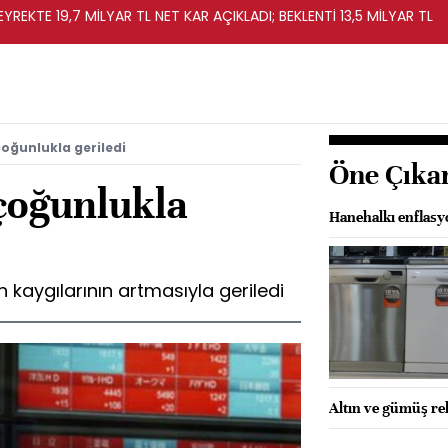
REKTE 19,7 MİLYAR TL NET KAR AÇIKLADI; BEKLENTİ 13,5 MİLYAR TL
çoğunlukla geriledi
Öne Çıka
 çoğunlukla
Hanehalkı enflasy
 kaygılarının artmasıyla geriledi
Altın ve gümüş rek