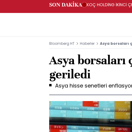
SON DAKİKA
KOÇ HOLDİNG İKİNCİ ÇEY
Bloomberg HT
Haberler
Asya borsaları 
Asya borsaları
geriledi
Asya hisse senetleri enflasyon