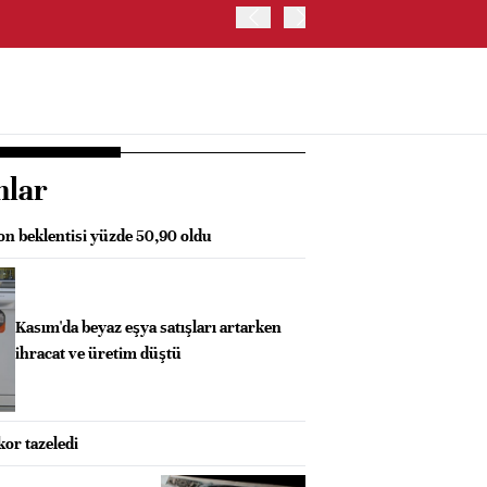
BORSA İSTANBUL'DA BIST
nlar
on beklentisi yüzde 50,90 oldu
Kasım'da beyaz eşya satışları artarken
ihracat ve üretim düştü
or tazeledi