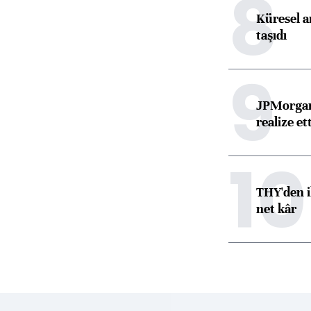
8
Küresel ar
taşıdı
9
JPMorgan
realize ett
10
THY'den i
net kâr