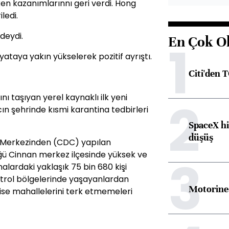
en kazanımlarınnı geri verdi. Hong
ledi.
deydi.
En Çok O
1
ataya yakın yükselerek pozitif ayrıştı.
Citi'den 
 taşıyan yerel kaynaklı ilk yeni
2
ın şehrinde kısmi karantina tedbirleri
SpaceX hi
düşüş
e Merkezinden (CDC) yapılan
ğü Cinnan merkez ilçesinde yüksek ve
3
inalardaki yaklaşık 75 bin 680 kişi
ntrol bölgelerinde yaşayanlardan
Motorine 
 ise mahallelerini terk etmemeleri