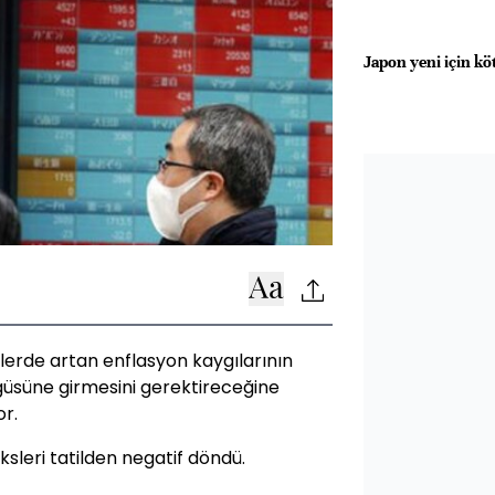
Japon yeni için k
mlerde artan enflasyon kaygılarının
üsüne girmesini gerektireceğine
or.
sleri tatilden negatif döndü.