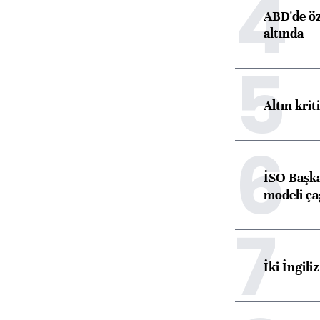
4
ABD'de öz
altında
5
Altın krit
6
İSO Başka
modeli ça
7
İki İngili