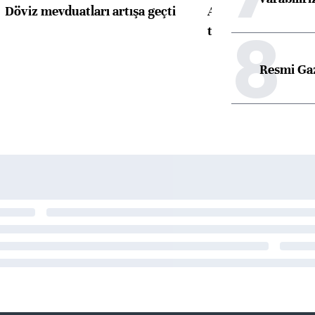
Döviz mevduatları artışa geçti
ABD'de konut başla
8
toparlandı
Resmi Ga