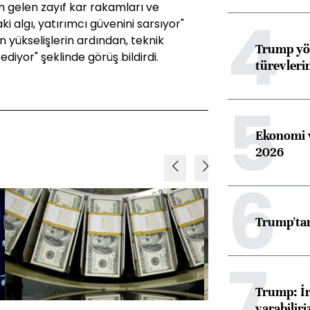
n gelen zayıf kar rakamları ve
4
i algı, yatırımcı güvenini sarsıyor"
 yükselişlerin ardından, teknik
Trump yön
ediyor" şeklinde görüş bildirdi.
türevleri
5
Ekonomi v
2026
6
Trump'tan
7
Trump: İr
varabiliri