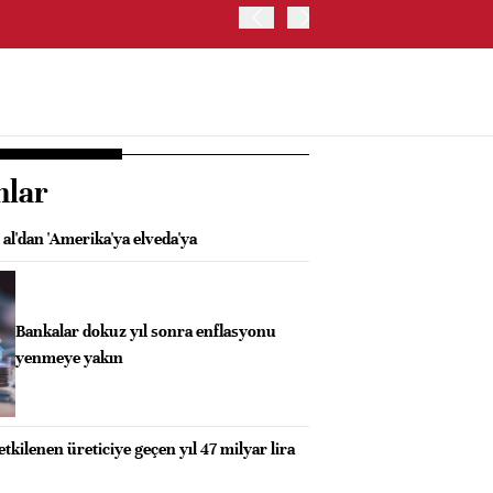
OYAK ÇİMENTO İKİNCİ ÇEY
nlar
 al'dan 'Amerika'ya elveda'ya
Bankalar dokuz yıl sonra enflasyonu
yenmeye yakın
kilenen üreticiye geçen yıl 47 milyar lira