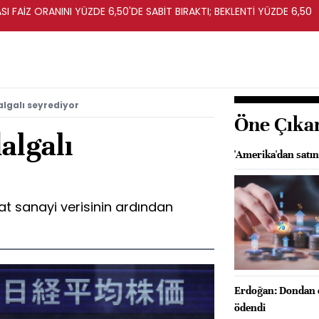
I FAİZ ORANINI YÜZDE 6,50'DE SABİT BIRAKTI; BEKLENTİ YÜZDE 6,50
algalı seyrediyor
Öne Çıka
algalı
'Amerika'dan satın
at sanayi verisinin ardından
Erdoğan: Dondan et
ödendi