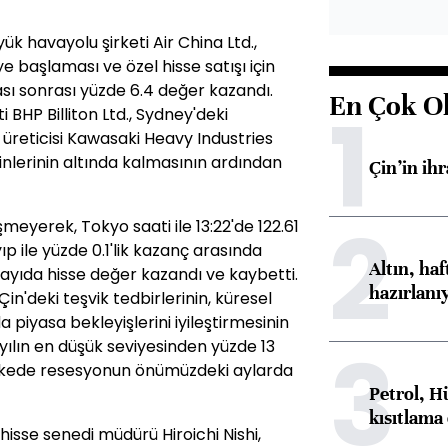
ük havayolu şirketi Air China Ltd.,
başlaması ve özel hisse satışı için
sı sonrası yüzde 6.4 değer kazandı.
En Çok O
1
 BHP Billiton Ltd., Sydney'deki
 üreticisi Kawasaki Heavy Industries
hminlerinin altında kalmasının ardından
Çin’in ih
2
meyerek, Tokyo saati ile 13:22'de 122.61
ıp ile yüzde 0.1'lik kazanç arasında
Altın, ha
sayıda hisse değer kazandı ve kaybetti.
hazırlanı
'deki teşvik tedbirlerinin, küresel
piyasa bekleyişlerini iyileştirmesinin
3
 yılın en düşük seviyesinden yüzde 13
ülkede resesyonun önümüzdeki aylarda
Petrol, H
kısıtlama
hisse senedi müdürü Hiroichi Nishi,