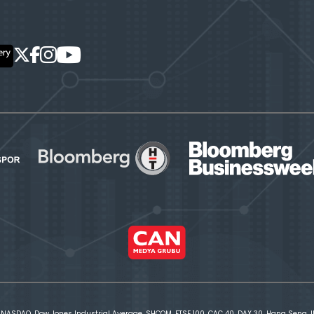
 NASDAQ, Dow Jones Industrial Average, SHCOM, FTSE 100, CAC 40, DAX 30, Hang Seng, IBE