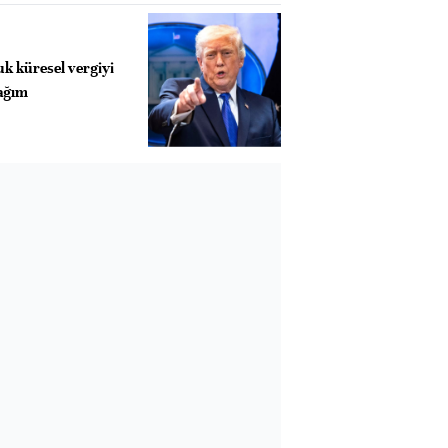
uk küresel vergiyi
cağım