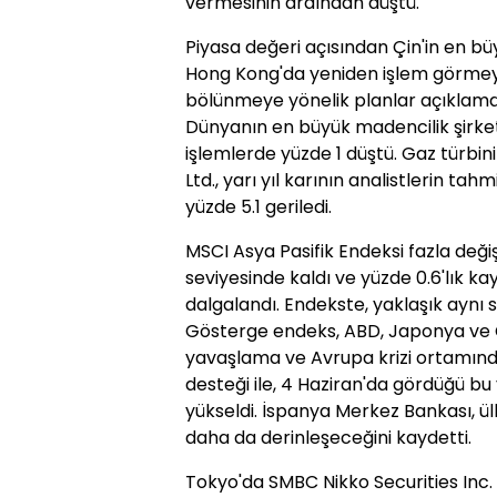
vermesinin ardından düştü.
Piyasa değeri açısından Çin'in en büy
Hong Kong'da yeniden işlem görmeye 
bölünmeye yönelik planlar açıklama
Dünyanın en büyük madencilik şirketi
işlemlerde yüzde 1 düştü. Gaz türbini
Ltd., yarı yıl karının analistlerin ta
yüzde 5.1 geriledi.
MSCI Asya Pasifik Endeksi fazla değiş
seviyesinde kaldı ve yüzde 0.6'lık kay
dalgalandı. Endekste, yaklaşık aynı 
Gösterge endeks, ABD, Japonya ve Çin
yavaşlama ve Avrupa krizi ortamında 
desteği ile, 4 Haziran'da gördüğü bu
yükseldi. İspanya Merkez Bankası, 
daha da derinleşeceğini kaydetti.
Tokyo'da SMBC Nikko Securities Inc. 