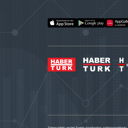
Sitemizdeki veriler Foreks tarafından sağlanmaktadır.