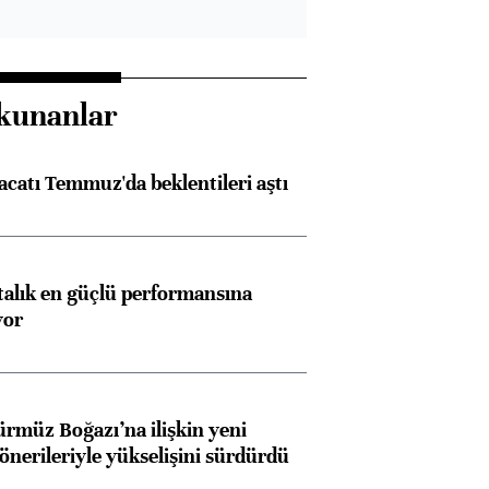
kunanlar
racatı Temmuz'da beklentileri aştı
ftalık en güçlü performansına
yor
ürmüz Boğazı’na ilişkin yeni
 önerileriyle yükselişini sürdürdü