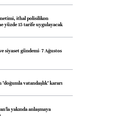
etimi, ithal polisilikon
ne yüzde 15 tarife uygulayacak
e siyaset gündemi- 7 Ağustos
Almanya, Commerzbank
Ba
 "doğumla vatandaşlık" kararı
konusunda Unicredit ile
me
görüşmelere hazırlanıyor
an'la yakında anlaşmaya
z