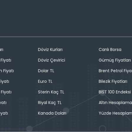
rı
Döviz Kurları
Canlı Borsa
Fiyatı
Döviz Çevirici
Gümüş Fiyatları
n Fiyatı
Dolar TL
Brent Petrol Fiya
iyatı
Euro TL
Bilezik Fiyatları
 Fiyatı
Sterin Kaç TL
BIST 100 Endeksi
yatı
Riyal Kaç TL
Altın Hesaplama
iyatı
Kanada Doları
Yüzde Hesapla