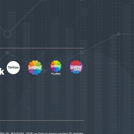
X 35, BOVESPA, VİOP ve Tahvil-bono verileri 15 dakika;