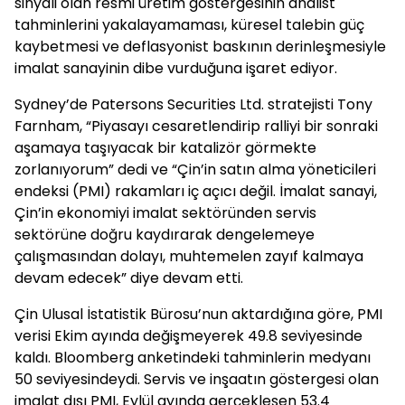
sinyali olan resmi üretim göstergesinin analist
tahminlerini yakalayamaması, küresel talebin güç
kaybetmesi ve deflasyonist baskının derinleşmesiyle
imalat sanayinin dibe vurduğuna işaret ediyor.
Sydney’de Patersons Securities Ltd. stratejisti Tony
Farnham, “Piyasayı cesaretlendirip ralliyi bir sonraki
aşamaya taşıyacak bir katalizör görmekte
zorlanıyorum” dedi ve “Çin’in satın alma yöneticileri
endeksi (PMI) rakamları iç açıcı değil. İmalat sanayi,
Çin’in ekonomiyi imalat sektöründen servis
sektörüne doğru kaydırarak dengelemeye
çalışmasından dolayı, muhtemelen zayıf kalmaya
devam edecek” diye devam etti.
Çin Ulusal İstatistik Bürosu’nun aktardığına göre, PMI
verisi Ekim ayında değişmeyerek 49.8 seviyesinde
kaldı. Bloomberg anketindeki tahminlerin medyanı
50 seviyesindeydi. Servis ve inşaatın göstergesi olan
imalat dışı PMI, Eylül ayında gerçekleşen 53.4