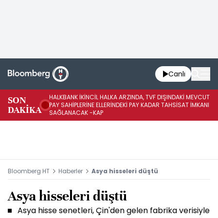
Canlı
HALKBANK İKİNCİL HALKA ARZINDA, TVF DIŞINDAKİ MEVCUT
HA
SON
PAY SAHİPLERİNE ELLERİNDEKİ PAY KADAR TAHSİSAT İMKANI
KO
DAKİKA
SAĞLANACAK -KAP
-K
Bloomberg HT
Haberler
Asya hisseleri düştü
Asya hisseleri düştü
Asya hisse senetleri, Çin'den gelen fabrika verisiyle