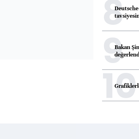
8
Deutsche 
tavsiyesin
9
Bakan Şim
değerlen
10
Grafikle