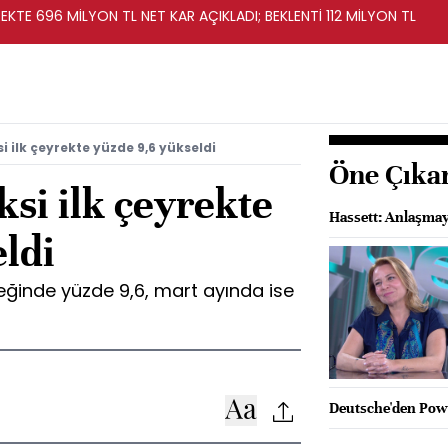
KTE 696 MİLYON TL NET KAR AÇIKLADI; BEKLENTİ 112 MİLYON TL
 ilk çeyrekte yüzde 9,6 yükseldi
Öne Çıka
si ilk çeyrekte
Hassett: Anlaşmay
ldi
reğinde yüzde 9,6, mart ayında ise
Deutsche'den Powel