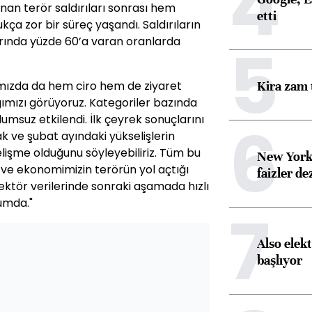
4
nan terör saldırıları sonrası hem
etti
a zor bir süreç yaşandı. Saldırıların
rında yüzde 60’a varan oranlarda
5
Kira zam 
mızda da hem ciro hem de ziyaret
ğımızı görüyoruz. Kategoriler bazında
msuz etkilendi. İlk çeyrek sonuçlarını
6
k ve şubat ayındaki yükselişlerin
 gelişme olduğunu söyleyebiliriz. Tüm bu
New York
 ve ekonomimizin terörün yol açtığı
faizler d
ektör verilerinde sonraki aşamada hızlı
umda."
7
Also elekt
başlıyor