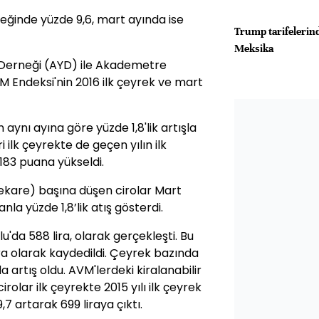
reğinde yüzde 9,6, mart ayında ise
Trump tarifelerind
Meksika
ı Derneği (AYD) ile Akademetre
 Endeksi'nin 2016 ilk çeyrek ve mart
aynı ayına göre yüzde 1,8'lik artışla
 ilk çeyrekte de geçen yılın ilk
183 puana yükseldi.
rekare) başına düşen cirolar Mart
nla yüzde 1,8’lik atış gösterdi.
lu'da 588 lira, olarak gerçekleşti. Bu
ra olarak kaydedildi. Çeyrek bazında
artış oldu. AVM'lerdeki kiralanabilir
olar ilk çeyrekte 2015 yılı ilk çeyrek
9,7 artarak 699 liraya çıktı.