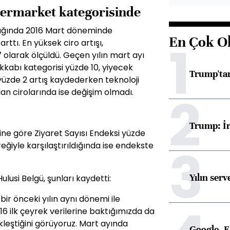
ipermarket kategorisinde
ıldığında 2016 Mart döneminde
En Çok O
1
ttı. En yüksek ciro artışı,
olarak ölçüldü. Geçen yılın mart ayı
kkabı kategorisi yüzde 10, yiyecek
Trump'tan
 yüzde 2 artış kaydederken teknoloji
an cirolarında ise değişim olmadı.
2
Trump: İr
ne göre Ziyaret Sayısı Endeksi yüzde
3
yreğiyle karşılaştırıldığında ise endekste
Yılın serv
lusi Belgü, şunları kaydetti:
r önceki yılın aynı dönemi ile
2016 ilk çeyrek verilerine baktığımızda da
kleştiğini görüyoruz. Mart ayında
Google, Ea