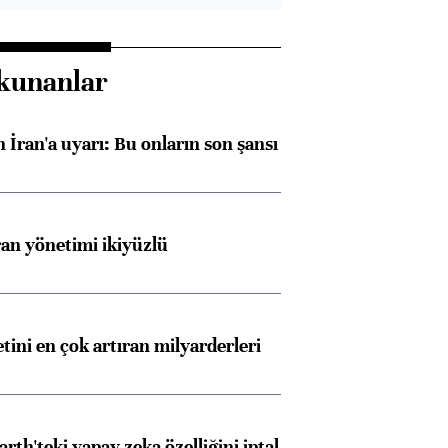
kunanlar
 İran'a uyarı: Bu onların son şansı
an yönetimi ikiyüzlü
etini en çok artıran milyarderleri
rth'teki yapay zeka özelliğini iptal