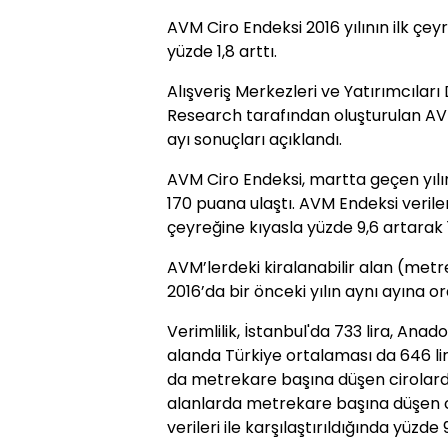
AVM Ciro Endeksi 2016 yılının ilk çey
yüzde 1,8 arttı.
Alışveriş Merkezleri ve Yatırımcılar
Research tarafından oluşturulan AVM
ayı sonuçları açıklandı.
AVM Ciro Endeksi, martta geçen yılın 
170 puana ulaştı. AVM Endeksi verileri
çeyreğine kıyasla yüzde 9,6 artarak 
AVM’lerdeki kiralanabilir alan (met
2016’da bir önceki yılın aynı ayına ora
Verimlilik, İstanbul'da 733 lira, Anado
alanda Türkiye ortalaması da 646 li
da metrekare başına düşen cirolarda 
alanlarda metrekare başına düşen cir
verileri ile karşılaştırıldığında yüzde 