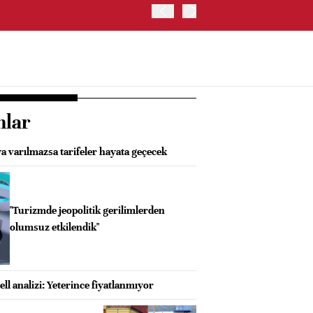
ABD'DE NASDAQ 100 ENDE
nlar
a varılmazsa tarifeler hayata geçecek
"Turizmde jeopolitik gerilimlerden
olumsuz etkilendik"
l analizi: Yeterince fiyatlanmıyor