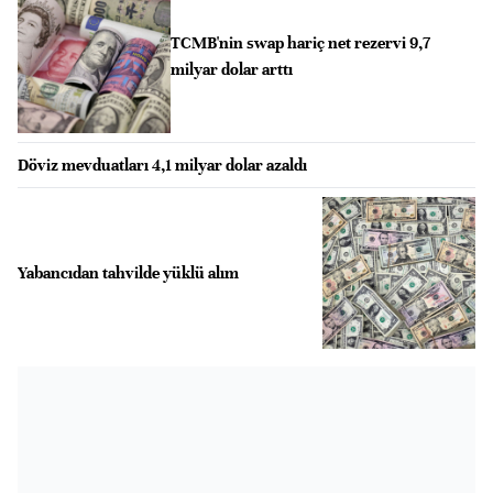
TCMB'nin swap hariç net rezervi 9,7
milyar dolar arttı
Döviz mevduatları 4,1 milyar dolar azaldı
Yabancıdan tahvilde yüklü alım