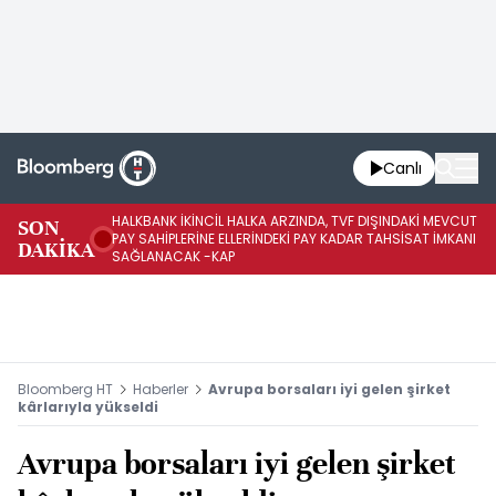
Canlı
HALKBANK İKİNCİL HALKA ARZINDA, TVF DIŞINDAKİ MEVCUT
HA
SON
PAY SAHİPLERİNE ELLERİNDEKİ PAY KADAR TAHSİSAT İMKANI
KO
DAKİKA
SAĞLANACAK -KAP
-K
Bloomberg HT
Haberler
Avrupa borsaları iyi gelen şirket
kârlarıyla yükseldi
Avrupa borsaları iyi gelen şirket