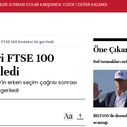
İLERİ SONRASI DOLAR KARŞISINDA YÜZDE 1 DEĞER KAZANDI
 FTSE 100 Endeksi ile geriledi
Öne Çıka
ri FTSE 100
Fed tutanakları e
ledi
'in erken seçim çağrısı sonrası
geriledi
BIST100’de dezenfl
avantajı