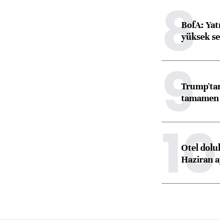
8
BofA: Yatı
yüksek se
9
Trump'tan
tamamen o
10
Otel dolu
Haziran a