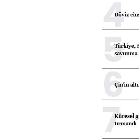
4
Döviz cins
5
Türkiye, 
savunma 
6
Çin'in alt
7
Küresel gı
tırmandı