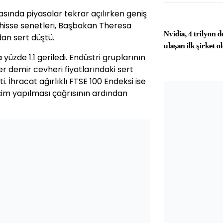
rasında piyasalar tekrar açılırken geniş
de hisse senetleri, Başbakan Theresa
Nvidia, 4 trilyon d
an sert düştü.
ulaşan ilk şirket o
üzde 1.1 geriledi. Endüstri gruplarının
er demir cevheri fiyatlarındaki sert
i. İhracat ağırlıklı FTSE 100 Endeksi ise
im yapılması çağrısının ardından