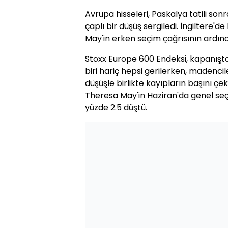
Avrupa hisseleri, Paskalya tatili son
çaplı bir düşüş sergiledi. İngiltere'
May'in erken seçim çağrısının ardınd
Stoxx Europe 600 Endeksi, kapanışta y
biri hariç hepsi gerilerken, madencil
düşüşle birlikte kayıpların başını çekt
Theresa May'in Haziran'da genel seç
yüzde 2.5 düştü.