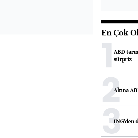
En Çok O
1
ABD tarım
sürpriz
2
Altına AB
3
ING'den d