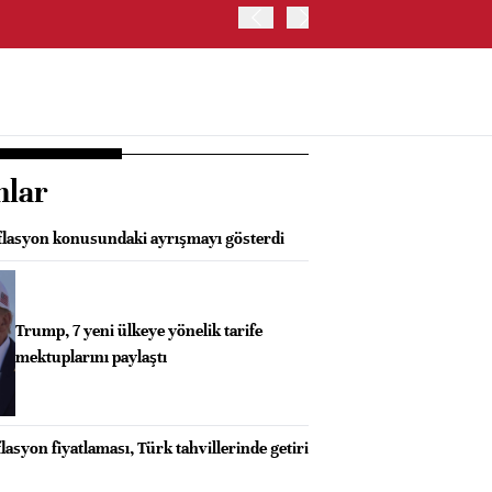
ABD İSTİHDAM VERİLERİ S
nlar
nflasyon konusundaki ayrışmayı gösterdi
Trump, 7 yeni ülkeye yönelik tarife
mektuplarını paylaştı
asyon fiyatlaması, Türk tahvillerinde getiri