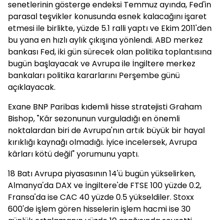
senetlerinin gösterge endeksi Temmuz ayında, Fed'in
parasal teşvikler konusunda esnek kalacağını işaret
etmesi ile birlikte, yüzde 5.1 ralli yaptı ve Ekim 2011'den
bu yana en hızlı aylık çıkışına yönlendi. ABD merkez
bankası Fed, iki gün sürecek olan politika toplantısına
bugün başlayacak ve Avrupa ile İngiltere merkez
bankaları politika kararlarını Perşembe günü
açıklayacak.
Exane BNP Paribas kıdemli hisse stratejisti Graham
Bishop, "Kâr sezonunun vurguladığı en önemli
noktalardan biri de Avrupa'nın artık büyük bir hayal
kırıklığı kaynağı olmadığı. İyice incelersek, Avrupa
kârları kötü değil" yorumunu yaptı.
18 Batı Avrupa piyasasının 14'ü bugün yükselirken,
Almanya'da DAX ve İngiltere'de FTSE 100 yüzde 0.2,
Fransa'da ise CAC 40 yüzde 0.5 yükseldiler. Stoxx
600'de işlem gören hisselerin işlem hacmi ise 30