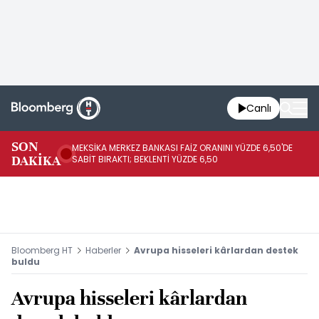
Canlı
SON
MEKSİKA MERKEZ BANKASI FAİZ ORANINI YÜZDE 6,50'DE
OY
DAKİKA
SABİT BIRAKTI; BEKLENTİ YÜZDE 6,50
AÇ
Bloomberg HT
Haberler
Avrupa hisseleri kârlardan destek
buldu
Avrupa hisseleri kârlardan