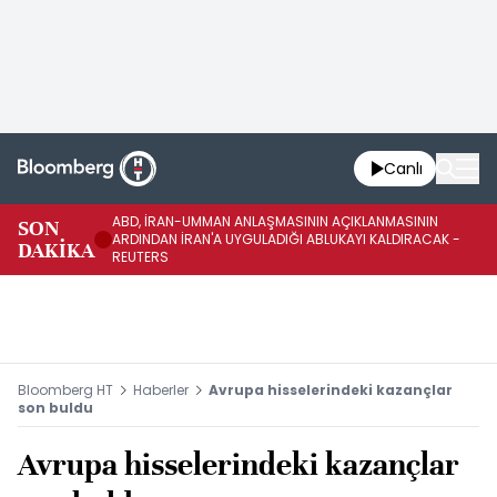
Canlı
ABD, İRAN-UMMAN ANLAŞMASININ AÇIKLANMASININ
AB
SON
ARDINDAN İRAN'A UYGULADIĞI ABLUKAYI KALDIRACAK -
GE
DAKİKA
REUTERS
UY
Bloomberg HT
Haberler
Avrupa hisselerindeki kazançlar
son buldu
Avrupa hisselerindeki kazançlar