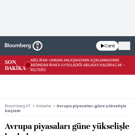
Canlı
ABD, İRAN-UMMAN ANLAŞMASININ AÇIKLANMASININ
AB
SON
ARDINDAN İRAN'A UYGULADIĞI ABLUKAYI KALDIRACAK -
GE
DAKİKA
REUTERS
UY
Bloomberg HT
Haberler
Avrupa piyasaları güne yükselişle
başladı
Avrupa piyasaları güne yükselişle