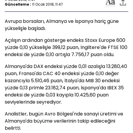
Güncelleme :
11 Ocak 2018, 11:47
Avrupa borsaları, Almanya ve İspanya hariç güne
yükselişle başladı.
Açılışın ardından gösterge endeks Stoxx Europe 600
yüzde 0,10 yükselişle 399,12 puan, İngiltere'de FTSE 100
endeksi de yüzde 0,10 artışla 7.756,17 puan oldu.
Almanya'da DAX endeksi yüzde 0,01 azalışla 13.280,40
puan, Fransa'da CAC 40 endeksi yüzde 0,10 değer
kazancıyla 5.510,46 puan, İtalya'da MIB 30 endeksi
yüzde 0,13 primle 23.182,74 puan, İspanya'da IBEX 35
endeksi de yüzde 0,03 kayıpla 10.425,60 puan
seviyelerinde seyrediyor.
Analistler, bugün Avro Bölgesi'nde sanayi üretimi ve
Almanya'da büyüme verilerinin takip edileceğini
belirtti.