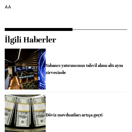
AA
İlgili Haberler
Yabancı yatırımcının tahvil alımı altı ayın
zirvesinde
Döviz mevduatları artışa geçti