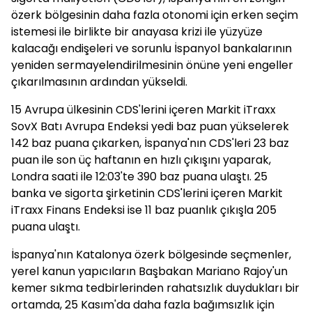
özerk bölgesinin daha fazla otonomi için erken seçim
istemesi ile birlikte bir anayasa krizi ile yüzyüze
kalacağı endişeleri ve sorunlu İspanyol bankalarının
yeniden sermayelendirilmesinin önüne yeni engeller
çıkarılmasının ardından yükseldi.
15 Avrupa ülkesinin CDS'lerini içeren Markit iTraxx
SovX Batı Avrupa Endeksi yedi baz puan yükselerek
142 baz puana çıkarken, İspanya'nın CDS'leri 23 baz
puan ile son üç haftanın en hızlı çıkışını yaparak,
Londra saati ile 12:03'te 390 baz puana ulaştı. 25
banka ve sigorta şirketinin CDS'lerini içeren Markit
iTraxx Finans Endeksi ise 11 baz puanlık çıkışla 205
puana ulaştı.
İspanya'nın Katalonya özerk bölgesinde seçmenler,
yerel kanun yapıcıların Başbakan Mariano Rajoy'un
kemer sıkma tedbirlerinden rahatsızlık duydukları bir
ortamda, 25 Kasım'da daha fazla bağımsızlık için