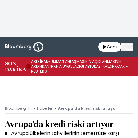
Canlı
ABD, İRAN-UMMAN ANLAŞMASININ AÇIKLANMASININ
AB
SON
ARDINDAN İRAN'A UYGULADIĞI ABLUKAYI KALDIRACAK -
GE
DAKİKA
REUTERS
UY
Bloomberg HT
Haberler
Avrupa'da kredi riski artıyor
Avrupa'da kredi riski artıyor
Avrupa ülkelerin tahvillerinin temerrüte karşı