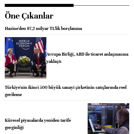
Öne Çıkanlar
Hazine'den 97,2 milyar TL'lik borçlanma
Avrupa Birliği, ABD ile ticaret anlaşmasına
yaklaştı
Türkiye'nin ikinci 500 büyük sanayi şirketinin satışlarında reel
gerileme
Küresel piyasalarda yeniden tarife
gerginliği