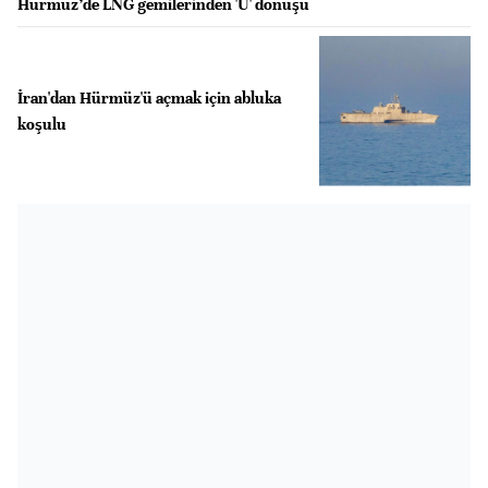
Hürmüz’de LNG gemilerinden 'U' dönüşü
İran'dan Hürmüz'ü açmak için abluka
koşulu