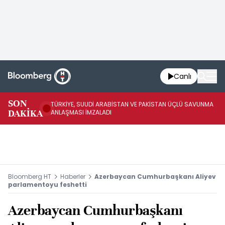
Canlı
SON
TÜRKİYE, SUUDİ ARABİSTAN VE PAKİSTAN ÜÇLÜ SAVUNMA
TR
DAKİKA
ANLAŞMASI İMZALADI
BN
Bloomberg HT
Haberler
Azerbaycan Cumhurbaşkanı Aliyev
parlamentoyu feshetti
Azerbaycan Cumhurbaşkanı