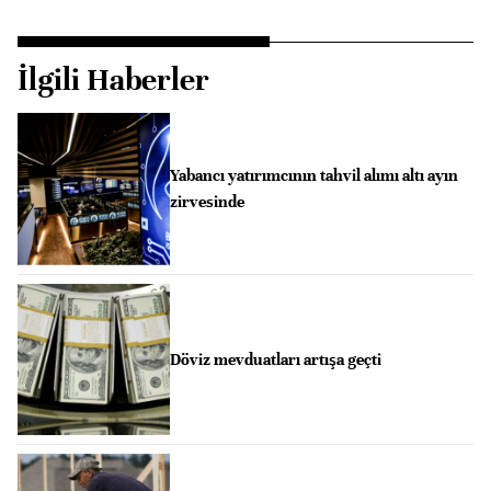
İlgili Haberler
Yabancı yatırımcının tahvil alımı altı ayın
zirvesinde
Döviz mevduatları artışa geçti