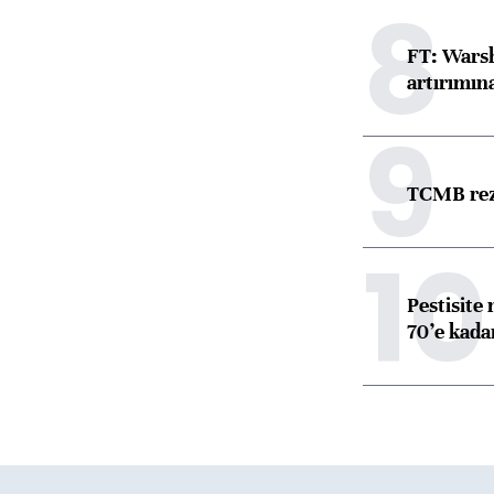
8
FT: Warsh
artırımın
9
TCMB reze
10
Pestisite
70’e kadar