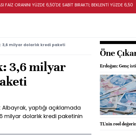
I FAİZ ORANINI YÜZDE 6,50'DE SABİT BIRAKTI; BEKLENTİ YÜZDE 6,50
3,6 milyar dolarlık kredi paketi
Öne Çıka
: 3,6 milyar
Erdoğan: Genç isti
paketi
t Albayrak, yaptığı açıklamada
6 milyar dolarlık kredi paketinin
TL'nin reel değeri