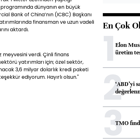
on programında dünyanın en büyük
cial Bank of China’nın (ICBC) Başkanı
 yatırımlarında finansman ve uzun vadeli
En Çok O
1
arını aktardı.
Elon Musk
üretim tes
meyvesini verdi. Çinli finans
ektörü yatırımları için; özel sektör,
2
cak 3,6 milyar dolarlık kredi paketi
şekkür ediyorum. Hayırlı olsun."
‘ABD’yi s
değerlen
3
TMO fındık