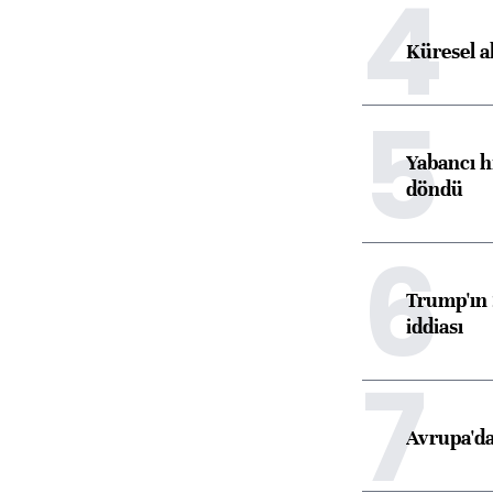
4
Küresel a
5
Yabancı h
döndü
6
Trump'ın 
iddiası
7
Avrupa'da