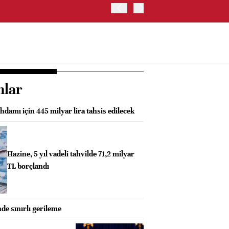
OYAK ÇİMENTO İKİNCİ ÇEY
nlar
hdamı için 445 milyar lira tahsis edilecek
Hazine, 5 yıl vadeli tahvilde 71,2 milyar
TL borçlandı
nde sınırlı gerileme