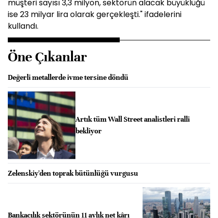
müşteri sayısı 3,3 milyon, sektörün alacak büyüklüğü
ise 23 milyar lira olarak gerçekleşti." ifadelerini
kullandı.
Öne Çıkanlar
Değerli metallerde ivme tersine döndü
Artık tüm Wall Street analistleri ralli
bekliyor
Zelenskiy'den toprak bütünlüğü vurgusu
Bankacılık sektörünün 11 aylık net kârı