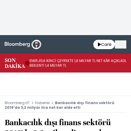
Canlı
SON
ENERJİSA İKİNCİ ÇEYREKTE 1,6 MİLYAR TL NET KÂR AÇIKLADI,
CC
DAKİKA
BEKLENTİ 1,4 MİLYAR TL
BE
Bloomberg HT
Haberler
Bankacılık dışı finans sektörü
2019'da 3,2 milyar lira net kar elde etti
Bankacılık dışı finans sektörü