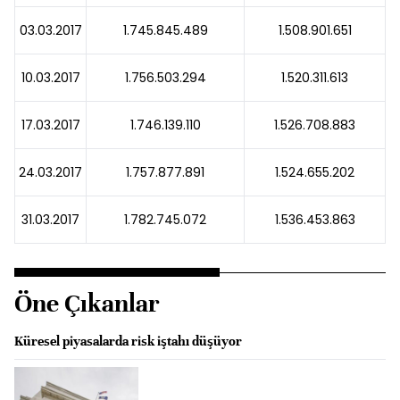
03.03.2017
1.745.845.489
1.508.901.651
10.03.2017
1.756.503.294
1.520.311.613
17.03.2017
1.746.139.110
1.526.708.883
24.03.2017
1.757.877.891
1.524.655.202
31.03.2017
1.782.745.072
1.536.453.863
Öne Çıkanlar
Küresel piyasalarda risk iştahı düşüyor