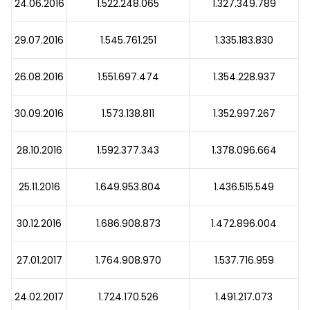
24.06.2016
1.522.248.065
1.327.349.789
29.07.2016
1.545.761.251
1.335.183.830
26.08.2016
1.551.697.474
1.354.228.937
30.09.2016
1.573.138.811
1.352.997.267
28.10.2016
1.592.377.343
1.378.096.664
25.11.2016
1.649.953.804
1.436.515.549
30.12.2016
1.686.908.873
1.472.896.004
27.01.2017
1.764.908.970
1.537.716.959
24.02.2017
1.724.170.526
1.491.217.073