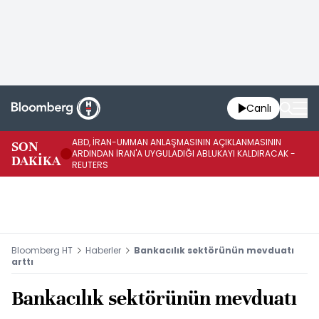
Canlı
ABD, İRAN-UMMAN ANLAŞMASININ AÇIKLANMASININ
AB
SON
ARDINDAN İRAN'A UYGULADIĞI ABLUKAYI KALDIRACAK -
GE
DAKİKA
REUTERS
UY
Bloomberg HT
Haberler
Bankacılık sektörünün mevduatı
arttı
Bankacılık sektörünün mevduatı