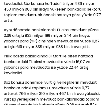
kaydedildi. Söz konusu haftada 1 trilyon 536 milyar
453 milyon 863 bin liraya yükselen bankacılık sektörü
toplam mevduatı, bir önceki haftaya göre yüzde 0,77
arttı.
Aynı dönemde bankalardaki TL cinsi mevduat yüzde
0,69 artışla 832 milyar 199 milyon 344 bin liraya,
yabancı para (YP) cinsinden mevduat ise yüzde 0,87
artışla 619 milyar 838 milyon 988 bin liraya çıktı.
Yıllık bazda bakıldığında 31 Mart ile biten haftada
bankalardaki TL cinsi mevduatta yüzde 16,07 ve
yabancı para mevduatta ise yüzde 22,44 artış
kaydedildi.
Söz konusu dönemde, yurt içi yerleşiklerin mevduat
bankalarındaki toplam TL mevduatı yüzde 0,77
artarak 766 milyar 310 milyon 467 bin liraya yükseldi.
Yurt içi yerleşiklerin mevduat bankalarındaki toplam
YP mevduatı da bir haftada yüzde 0,96 artarak 524