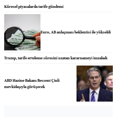
Küresel piyasalarda tarife gündemi
Euro, AB anlaşması beklentisi ile yükseldi
Trump, tarife erteleme süresini uzatan kararnameyi imzaladı
ABD Hazine Bakanı Bessent Çinli
mevkidaşıyla görüşecek