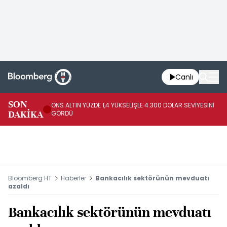
Canlı
SK
SON
ONS ALTIN YÜZDE 1,4 YÜKSELİŞLE 4.300 DOLAR SEVİYESİNİ
GE
DAKİKA
GÖRDÜ
DO
Bloomberg HT
Haberler
Bankacılık sektörünün mevduatı
azaldı
Bankacılık sektörünün mevduatı