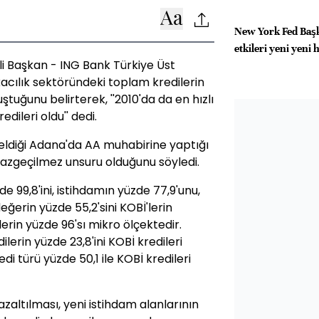
New York Fed Başk
etkileri yeni yeni 
li Başkan - ING Bank Türkiye Üst
acılık sektöründeki toplam kredilerin
ştuğunu belirterek, ''2010'da da en hızlı
edileri oldu'' dedi.
geldiği Adana'da AA muhabirine yaptığı
azgeçilmez unsuru olduğunu söyledi.
e 99,8'ini, istihdamın yüzde 77,9'unu,
ğerin yüzde 55,2'sini KOBİ'lerin
lerin yüzde 96'sı mikro ölçektedir.
erin yüzde 23,8'ini KOBİ kredileri
edi türü yüzde 50,1 ile KOBİ kredileri
 azaltılması, yeni istihdam alanlarının