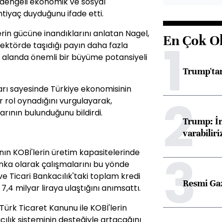
ı, dengeli ekonomik ve sosyal
tiyaç duyduğunu ifade etti.
lerin gücüne inandıklarını anlatan Nagel,
En Çok O
1
sektörde taşıdığı payın daha fazla
 alanda önemli bir büyüme potansiyeli
Trump'tan
ları sayesinde Türkiye ekonomisinin
2
r rol oynadığını vurgulayarak,
arının bulunduğunu bildirdi.
Trump: İr
varabiliri
3
ın KOBİ'lerin üretim kapasitelerinde
banka olarak çalışmalarını bu yönde
ve Ticari Bankacılık'taki toplam kredi
Resmi Ga
 7,4 milyar liraya ulaştığını anımsattı.
 Türk Ticaret Kanunu ile KOBİ'lerin
ılık sisteminin desteğiyle artacağını