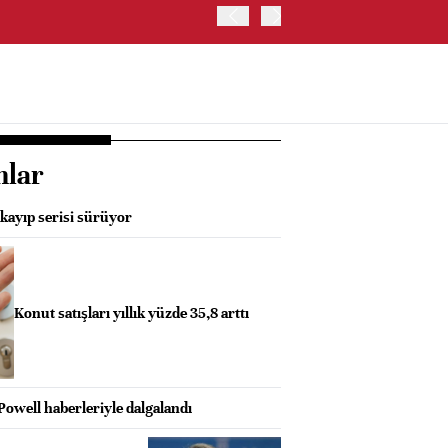
OYAK ÇİMENTO İKİNCİ ÇEY
nlar
l kayıp serisi sürüyor
Konut satışları yıllık yüzde 35,8 arttı
Powell haberleriyle dalgalandı